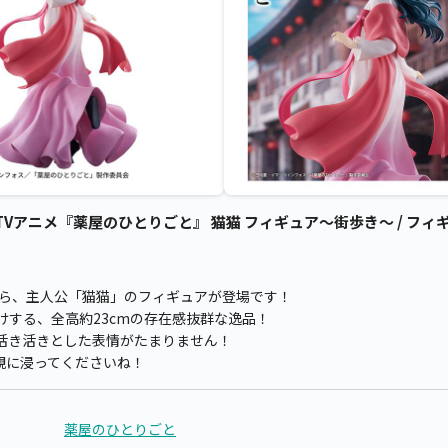
アニメ『薬屋のひとりごと』 猫猫 フィギュア～街歩き～ / フィギ
から、主人公「猫猫」のフィギュアが登場です！
する、全高約23cmの存在感抜群な逸品！
活き活きとした表情がたまりません！
観に浸ってくださいね！
薬屋のひとりごと