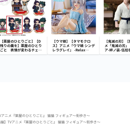
【薬屋のひとりごと】【D
【ウマ娘】【タマモクロ
【鬼滅の刃】【
残りの羹を】薬屋のひとり
ス】アニメ『ウマ娘 シンデ
メ「鬼滅の刃」
ごと 表情が変わるチェン
レラグレイ』 -Relax
ア-絆ノ装-伍拾
ジングアクリルスタンド
time-タマモクロス
Vアニメ『薬屋のひとりごと』 猫猫 フィギュア～街歩き～
猫】TVアニメ『薬屋のひとりごと』 猫猫 フィギュア～街歩き～