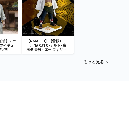
狛治】アニ
【NARUTO】【雷影エ
 フィギュ
ー】NARUTO-ナルト- 疾
壱ノ型
風伝 雷影・エー フィギュ
ア～五影集結…!!～
もっと見る