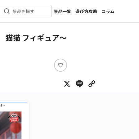
景品一覧
遊び方攻略
コラム
景品を探す
新着景品
インタビュー
カテゴリ一覧
ニュース
 猫猫 フィギュア～
作品名一覧
店舗
メーカー一覧
開発
攻略
い
プライズ
い
X
Line
Copy Lin
ね
イベント
キャラ特集