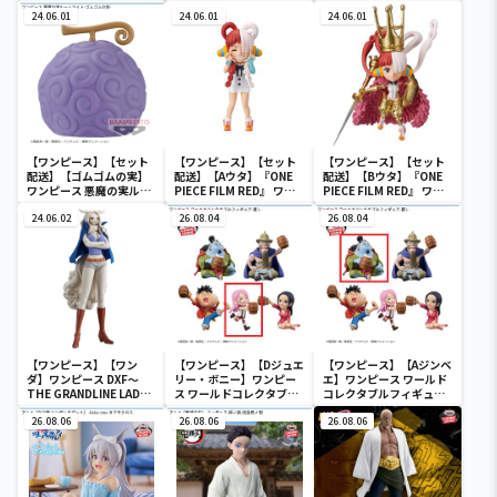
ンピース ワールドコレク
FILM RED』 戦光絶景-
24.06.01
タブルフィギュア-ワノ国
24.06.01
MONKEY.D.LUFFY-
24.06.01
鬼ヶ島編7-
【ワンピース】【セット
【ワンピース】【セット
【ワンピース】【セット
配送】【ゴムゴムの実】
配送】【Aウタ】『ONE
配送】【Bウタ】『ONE
ワンピース 悪魔の実ルー
PIECE FILM RED』 ワー
PIECE FILM RED』 ワー
ムライト-ゴムゴムの実-
ルドコレクタブルフィギ
ルドコレクタブルフィギ
24.06.02
ュア-UTA COLLECTION-
26.08.04
ュア-UTA COLLECTION-
26.08.04
【ワンピース】【ワン
【ワンピース】【Dジュエ
【ワンピース】【Aジンベ
ダ】ワンピース DXF～
リー・ボニー】ワンピー
エ】ワンピース ワールド
THE GRANDLINE LADY
ス ワールドコレクタブル
コレクタブルフィギュア-
～ワノ国 vol.10
フィギュア-宴1-
宴1-
26.08.06
26.08.06
26.08.06