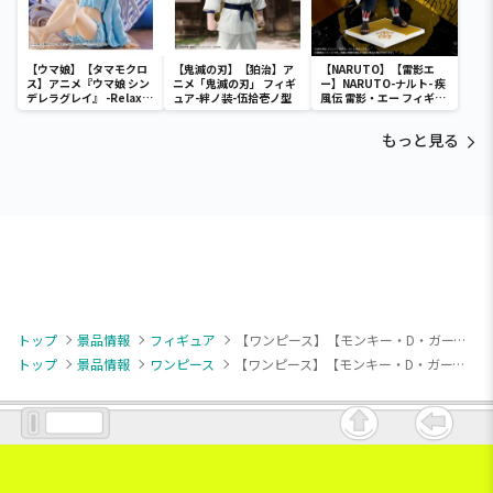
【ウマ娘】【タマモクロ
【鬼滅の刃】【狛治】ア
【NARUTO】【雷影エ
ス】アニメ『ウマ娘 シン
ニメ「鬼滅の刃」 フィギ
ー】NARUTO-ナルト- 疾
デレラグレイ』 -Relax
ュア-絆ノ装-伍拾壱ノ型
風伝 雷影・エー フィギュ
time-タマモクロス
ア～五影集結…!!～
もっと見る
トップ
景品情報
フィギュア
【ワンピース】【モンキー・D・ガープ】ワンピース BATTLE RECORD COLLECTION-MONKEY.D.GARP Ⅱ-
トップ
景品情報
ワンピース
【ワンピース】【モンキー・D・ガープ】ワンピース BATTLE RECORD COLLECTION-MONKEY.D.GARP Ⅱ-