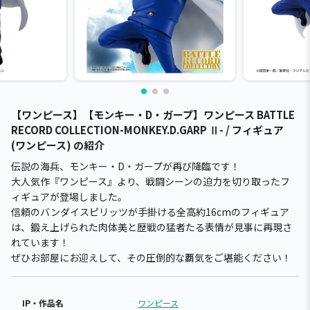
【ワンピース】【モンキー・D・ガープ】ワンピース BATTLE
RECORD COLLECTION-MONKEY.D.GARP Ⅱ- / フィギュア
(ワンピース) の紹介
伝説の海兵、モンキー・D・ガープが再び降臨です！
大人気作『ワンピース』より、戦闘シーンの迫力を切り取ったフ
ィギュアが登場しました。
信頼のバンダイスピリッツが手掛ける全高約16cmのフィギュア
は、鍛え上げられた肉体美と歴戦の猛者たる表情が見事に再現さ
れています！
ぜひお部屋にお迎えして、その圧倒的な覇気をご堪能ください！
IP・作品名
ワンピース