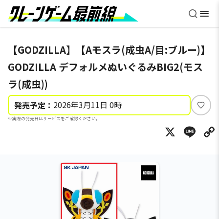
【GODZILLA】【Aモスラ(成虫A/目:ブルー)】
GODZILLA デフォルメぬいぐるみBIG2(モス
ラ(成虫))
2026年3月11日 0時
発売予定：
い
※実際の発売日はサービスをご確認ください。
い
X
Li
ね