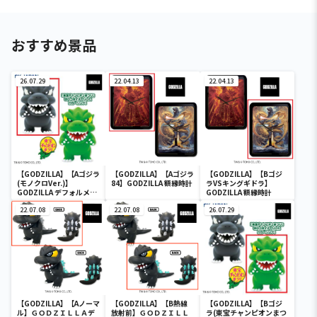
おすすめ景品
26.07.29
22.04.13
22.04.13
【GODZILLA】【Aゴジラ
【GODZILLA】【Aゴジラ
【GODZILLA】【Bゴジ
(モノクロVer.)】
84】GODZILLA 額縁時計
ラVSキングギドラ】
GODZILLA デフォルメコ
GODZILLA 額縁時計
レクション BIG(ゴジラ)
(レトロカラーエディショ
22.07.08
22.07.08
26.07.29
ン)
【GODZILLA】【Aノーマ
【GODZILLA】【B熱線
【GODZILLA】【Bゴジ
ル】ＧＯＤＺＩＬＬＡデ
放射前】ＧＯＤＺＩＬＬ
ラ(東宝チャンピオンまつ