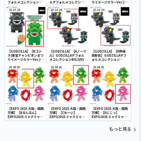
フォルメコレクションＢ
Ａデフォルメコレクショ
りイメージカラーVer.)】
ＩＧ２
ンＢＩＧ２
GODZILLA デフォルメコ
26.07.29
23.10.24
レクション BIG(ゴジラ)
23.10.24
(レトロカラーエディショ
ン)
【GODZILLA】【Bゴジ
【GODZILLA】【Aノーマ
【GODZILLA】【B熱線
ラ(東宝チャンピオンまつ
ル】GODZILLAデフォル
放射前】GODZILLAデフ
りイメージカラーVer.)】
メコレクションBIG2(R)
ォルメコレクション
GODZILLA デフォルメコ
BIG2(R)
レクション BIG(ゴジラ)
26.08.05
26.08.05
26.08.05
(レトロカラーエディショ
ン)
【EXPO 2025 大阪・関西
【EXPO 2025 大阪・関西
【EXPO 2025 大阪・関西
万博】【Bるんるん】
万博】【Cわーい】
万博】【Dにこっ】
EXPO2025 ミャクミャク
EXPO2025 ミャクミャク
EXPO2025 ミャクミャク
カラフルゴム紐付きぬい
カラフルゴム紐付きぬい
カラフルゴム紐付きぬい
ぐるみ
ぐるみ
ぐるみ
もっと見る