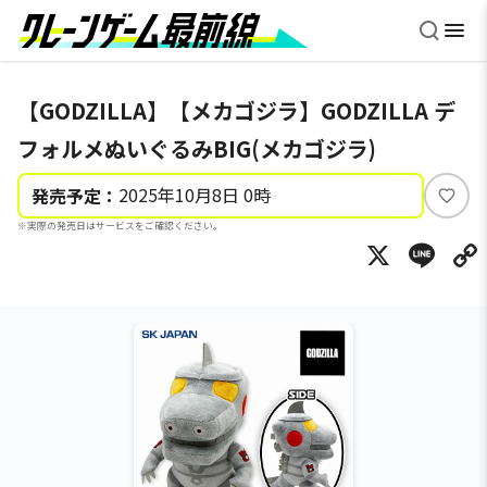
【GODZILLA】【メカゴジラ】GODZILLA デ
フォルメぬいぐるみBIG(メカゴジラ)
2025年10月8日 0時
発売予定：
い
※実際の発売日はサービスをご確認ください。
い
X
Li
ね