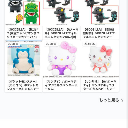
【GODZILLA】【Bゴジ
【GODZILLA】【Aノーマ
【GODZILLA】【B熱線
ラ(東宝チャンピオンまつ
ル】GODZILLAデフォル
放射前】GODZILLAデフ
りイメージカラーVer.)】
メコレクションBIG2(R)
ォルメコレクション
GODZILLA デフォルメコ
BIG2(R)
レクション BIG(ゴジラ)
26.08.06
26.08.06
26.08.06
(レトロカラーエディショ
ン)
【ポケットモンスター】
【サンリオ】ハローキテ
【サンリオ】【Aハローキ
【カビゴン】ポケットモ
ィ マジカルラベンダード
ティ】サンリオキャラク
ンスター めちゃもふぐっ
ールGJ
ターズ うるベビ・ちょい
と ほっこりいやされぬい
デカドール
ぐるみ～カビゴン～
もっと見る