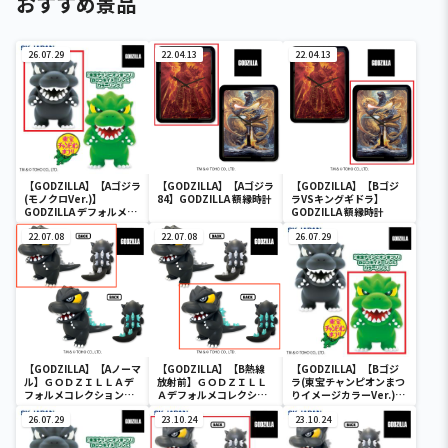
おすすめ景品
26.07.29
22.04.13
22.04.13
【GODZILLA】【Aゴジラ
【GODZILLA】【Aゴジラ
【GODZILLA】【Bゴジ
(モノクロVer.)】
84】GODZILLA 額縁時計
ラVSキングギドラ】
GODZILLA デフォルメコ
GODZILLA 額縁時計
レクション BIG(ゴジラ)
(レトロカラーエディショ
22.07.08
22.07.08
26.07.29
ン)
【GODZILLA】【Aノーマ
【GODZILLA】【B熱線
【GODZILLA】【Bゴジ
ル】ＧＯＤＺＩＬＬＡデ
放射前】ＧＯＤＺＩＬＬ
ラ(東宝チャンピオンまつ
フォルメコレクションＢ
Ａデフォルメコレクショ
りイメージカラーVer.)】
ＩＧ２
ンＢＩＧ２
GODZILLA デフォルメコ
26.07.29
23.10.24
レクション BIG(ゴジラ)
23.10.24
(レトロカラーエディショ
ン)