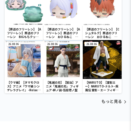
【葬送のフリーレン】【A
【葬送のフリーレン】【A
【葬送のフリーレン】【C
フリーレン】葬送のフリ
フリーレン】葬送のフリ
シュタルク】葬送のフリ
ーレン BIGもちクッシ
ーレン おひるねこ ミ
ーレン おひるねこ ミ
ョン
ニフィギュア（EX）
ニフィギュア（EX）
26.08.06
26.08.06
26.08.06
【ウマ娘】【タマモクロ
【鬼滅の刃】【狛治】ア
【NARUTO】【雷影エ
ス】アニメ『ウマ娘 シン
ニメ「鬼滅の刃」 フィギ
ー】NARUTO-ナルト- 疾
デレラグレイ』 -Relax
ュア-絆ノ装-伍拾壱ノ型
風伝 雷影・エー フィギュ
time-タマモクロス
ア～五影集結…!!～
もっと見る