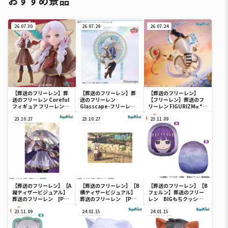
おすすめ景品
26.07.30
26.07.29
26.07.24
【葬送のフリーレン】葬
【葬送のフリーレン】葬
【葬送のフリーレン】
送のフリーレン Coreful
送のフリーレン
【フリーレン】葬送のフ
フィギュア フリーレン～
Glasscape-フリーレン
リーレン FIGURIZMα “フ
探偵ver.～
Ⅱ-
リーレン”～花舞～
23.10.27
23.10.27
23.11.09
【葬送のフリーレン】【A
【葬送のフリーレン】【B
【葬送のフリーレン】【B
縦ティザービジュアル】
横ティザービジュアル】
フェルン】葬送のフリー
葬送のフリーレン [PM]
葬送のフリーレン [PM]
レン BIGもちクッショ
アートクッションVol.1
アートクッションVol.1
ン
23.11.09
24.01.15
24.01.15