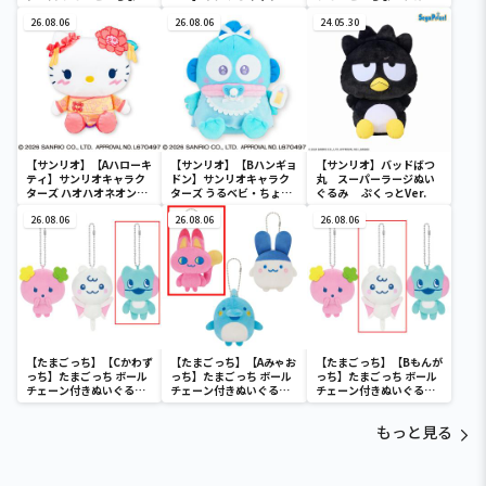
デカドール
ターズ おおきな
ール
26.08.06
SOFVIMATES～マイメロ
26.08.06
24.05.30
ディ マーメイドver. ～
【サンリオ】【Aハローキ
【サンリオ】【Bハンギョ
【サンリオ】バッドばつ
ティ】サンリオキャラク
ドン】サンリオキャラク
丸 スーパーラージぬい
ターズ ハオハオネオンタ
ターズ うるベビ・ちょい
ぐるみ ぷくっとVer.
ウンドールBIGタイプ1
デカドール
26.08.06
26.08.06
26.08.06
【たまごっち】【Cかわず
【たまごっち】【Aみゃお
【たまごっち】【Bもんが
っち】たまごっち ボール
っち】たまごっち ボール
っち】たまごっち ボール
チェーン付きぬいぐるみ
チェーン付きぬいぐるみ
チェーン付きぬいぐるみ
～Tamagotchi
～Tamagotchi
～Tamagotchi
Paradise～vol.3
Paradise～vol.2-R
Paradise～vol.3
もっと見る