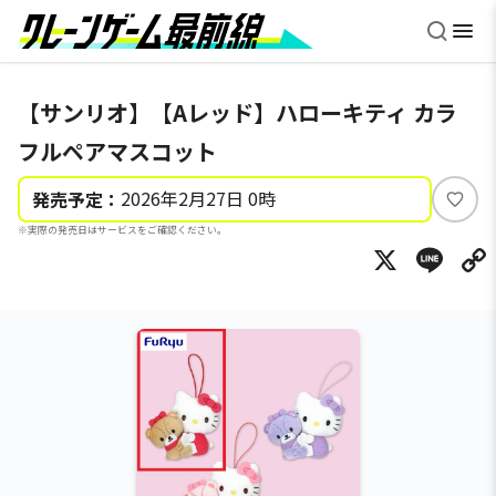
【サンリオ】【Aレッド】ハローキティ カラ
フルペアマスコット
2026年2月27日 0時
発売予定：
い
※実際の発売日はサービスをご確認ください。
い
X
Li
ね