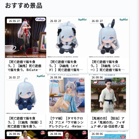
おすすめ景品
26.06.27
26.03.27
26.03.27
【死亡遊戯で飯を食
【死亡遊戯で飯を食
【死亡遊戯で飯を食
う。】【幽鬼】死亡遊戯
う。】【A幽鬼（メイ
う。】【B幽鬼（バニ
で飯を食う。 BiCute
ド）】死亡遊戯で飯を食
ー）】死亡遊戯で飯を食
Bunnies Figureー幽鬼
う。 ぬいぐるみ（EX）
う。 ぬいぐるみ（EX）
ー
26.03.27
26.08.06
26.08.06
【死亡遊戯で飯を食
【ウマ娘】【タマモクロ
【鬼滅の刃】【狛治】ア
う。】【C幽鬼（制服）】
ス】アニメ『ウマ娘 シン
ニメ「鬼滅の刃」 フィギ
死亡遊戯で飯を食う。 ぬ
デレラグレイ』 -Relax
ュア-絆ノ装-伍拾壱ノ型
いぐるみ（EX）
time-タマモクロス
26.08.06
26.08.06
26.08.06