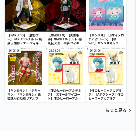
【NARUTO】【雷影エ
【NARUTO】【火影綱
【サンリオ】【Bマイメロ
ー】NARUTO-ナルト- 疾
手】NARUTO-ナルト- 疾
ディ グリーン】【箱
風伝 雷影・エー フィギュ
風伝 火影・綱手 フィギュ
ver.】サンリオキャラク
ア～五影集結…!!～
ア～五影集結…!!～
ターズ おおきな
26.08.06
26.08.06
SOFVIMATES～マイメロ
26.08.06
ディ マーメイドver. ～
【キン肉マン】【テリー
【僕のヒーローアカデミ
【僕のヒーローアカデミ
マン】『キン肉マン』完
ア】【Cオールマイゴー
ア】【Aデクシープ】僕の
璧超人始祖編 リアルフィ
ト】僕のヒーローアカデ
ヒーローアカデミア
ギュア-テリーマン-
ミア Fluffy Puffy～デク
Fluffy Puffy～デクシー
シープ＆バクドッグ＆オ
プ＆バクドッグ＆オール
もっと見る
ールマイゴート～
マイゴート～