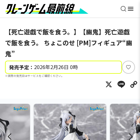
【死亡遊戯で飯を食う。】【幽鬼】死亡遊戯
で飯を食う。 ちょこのせ [PM]フィギュア“幽
鬼”
2026年2月26日 0時
発売予定：
い
※実際の発売日はサービスをご確認ください。
い
X
Li
ね