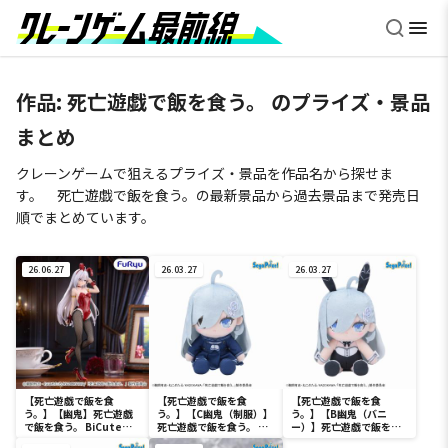
作品:
死亡遊戯で飯を食う。
のプライズ・景品
まとめ
クレーンゲームで狙えるプライズ・景品を作品名から探せま
す。 死亡遊戯で飯を食う。の最新景品から過去景品まで発売日
順でまとめています。
26.06.27
26.03.27
26.03.27
【死亡遊戯で飯を食
【死亡遊戯で飯を食
【死亡遊戯で飯を食
う。】【幽鬼】死亡遊戯
う。】【C幽鬼（制服）】
う。】【B幽鬼（バニ
で飯を食う。 BiCute
死亡遊戯で飯を食う。 ぬ
ー）】死亡遊戯で飯を食
Bunnies Figureー幽鬼
いぐるみ（EX）
う。 ぬいぐるみ（EX）