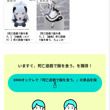
ー
26.03.27
26.02.26
【死亡遊戯で飯を食
【死亡遊戯で飯を食
う。】【A幽鬼（メイ
う。】【幽鬼】死亡遊戯
ド）】死亡遊戯で飯を食
で飯を食う。 ちょこのせ
う。 ぬいぐるみ（EX）
[PM]フィギュア“幽鬼”
いますぐ、死亡遊戯で飯を食う。を獲得！
DMMオンクレで『死亡遊戯で飯を食う。』の景品を探
す