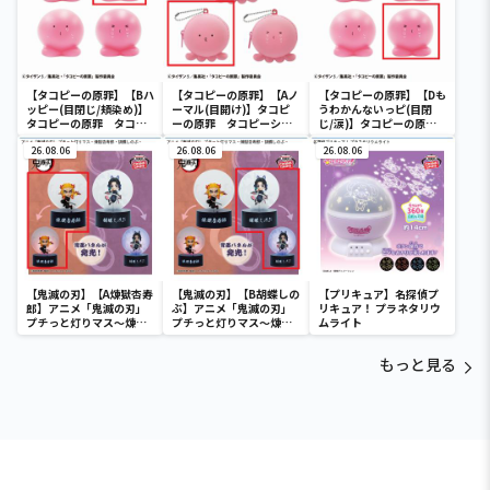
【タコピーの原罪】【Bハ
【タコピーの原罪】【Aノ
【タコピーの原罪】【Dも
ッピー(目閉じ/頬染め)】
ーマル(目開け)】タコピ
うわかんないっピ(目閉
タコピーの原罪 タコピ
ーの原罪 タコピーシリ
じ/涙)】タコピーの原
ーミニフィギュア
コンポーチ
罪 タコピーミニフィギ
26.08.06
26.08.06
ュア
26.08.06
【鬼滅の刃】【A煉獄杏寿
【鬼滅の刃】【B胡蝶しの
【プリキュア】名探偵プ
郎】アニメ「鬼滅の刃」
ぶ】アニメ「鬼滅の刃」
リキュア！ プラネタリウ
プチっと灯りマス～煉獄
プチっと灯りマス～煉獄
ムライト
杏寿郎・胡蝶しのぶ～
杏寿郎・胡蝶しのぶ～
もっと見る