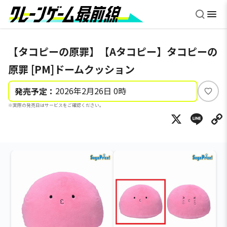
【タコピーの原罪】【Aタコピー】タコピーの
原罪 [PM]ドームクッション
2026年2月26日 0時
発売予定：
い
※実際の発売日はサービスをご確認ください。
い
X
Li
ね