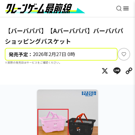
【バーバパパ】【Aバーバパパ】バーバパパ
ショッピングバスケット
2026年2月27日 0時
発売予定：
い
※実際の発売日はサービスをご確認ください。
い
X
Li
ね