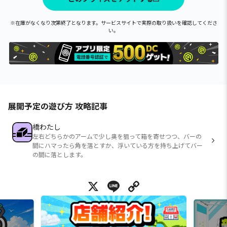
※在庫がなくなり次第終了となります。サービスサイトで実際の取り扱いを確認してくださ
い。
展開予定の遊び方 攻略記事
橋わたし
左右どちらかのアームで少し奥を狙って箱を寄せつつ、バーの
間にハマったら角を落とすか、浮いている方を持ち上げてバー
の間に落とします。
X
Line
Copy Link