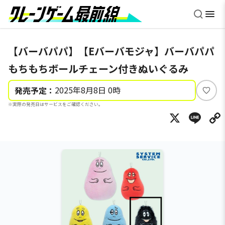
【バーバパパ】【Eバーバモジャ】バーバパパ
もちもちボールチェーン付きぬいぐるみ
2025年8月8日 0時
発売予定：
い
※実際の発売日はサービスをご確認ください。
い
X
Li
ね