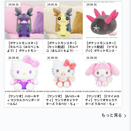
ー ミニスクエアポーチ
ポーチ
ポーチ
24.06.01
24.06.01
24.06.01
【ポケットモンスター】
【ポケットモンスター】
【ポケットモンスター】
【モルペコ（はらぺこも
【セット配送】【モルペ
【セット配送】【ナマコ
よう）】ポケットモンス
コ（まんぷくもよう）】
ブシ】ポケットモンスタ
ター めちゃもふぐっとぬ
ポケットモンスター めち
ー めちゃもふぐっとぬい
いぐるみ～モルペコ（は
26.08.06
ゃもふぐっとぬいぐるみ
26.08.06
ぐるみ～ナマコブシ～
26.08.06
らぺこもよう）～
～モルペコ（まんぷくも
よう）～
【サンリオ】ハローキテ
【サンリオ】【Aハローキ
【サンリオ】【Cマイメロ
ィ マジカルラベンダード
ティ】サンリオキャラク
ディ】サンリオキャラク
ールGJ
ターズ うるベビ・ちょい
ターズ うるベビ・ちょい
デカドール
デカドール
もっと見る