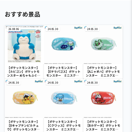
おすすめ景品
26.08.06
24.05.30
24.05.30
【ポケットモンスター】
【ポケットモンスター】
【ポケットモンスター】
【カビゴン】ポケットモ
【Eテラパゴス】ポケット
【Aニャオハ】ポケットモ
ンスター めちゃもふぐっ
モンスター ミニスクエ
ンスター ミニスクエア
と ほっこりいやされぬい
アポーチ
ポーチ
ぐるみ～カビゴン～
24.05.30
24.05.30
24.05.30
【ポケットモンスター】
【ポケットモンスター】
【ポケットモンスター】
【Dキャプテンピカチュ
【Cクワッス】ポケットモ
【Bホゲータ】ポケットモ
ウ】ポケットモンスタ
ンスター ミニスクエア
ンスター ミニスクエア