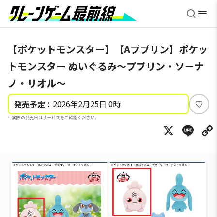
【ポケットモンスター】【Aププリン】ポケッ
トモンスター ぬいぐるみ～ププリン・ソーナ
ノ・リオル～
2026年2月25日 0時
発売予定：
い
※実際の発売日はサービスをご確認ください。
い
X
Li
ね