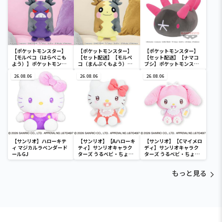
【ポケットモンスター】
【ポケットモンスター】
【ポケットモンスター】
【モルペコ（はらぺこも
【セット配送】【モルペ
【セット配送】【ナマコ
よう）】ポケットモンス
コ（まんぷくもよう）】
ブシ】ポケットモンスタ
ター めちゃもふぐっとぬ
ポケットモンスター めち
ー めちゃもふぐっとぬい
いぐるみ～モルペコ（は
26.08.06
ゃもふぐっとぬいぐるみ
26.08.06
ぐるみ～ナマコブシ～
26.08.06
らぺこもよう）～
～モルペコ（まんぷくも
よう）～
【サンリオ】ハローキテ
【サンリオ】【Aハローキ
【サンリオ】【Cマイメロ
ィ マジカルラベンダード
ティ】サンリオキャラク
ディ】サンリオキャラク
ールGJ
ターズ うるベビ・ちょい
ターズ うるベビ・ちょい
デカドール
デカドール
もっと見る