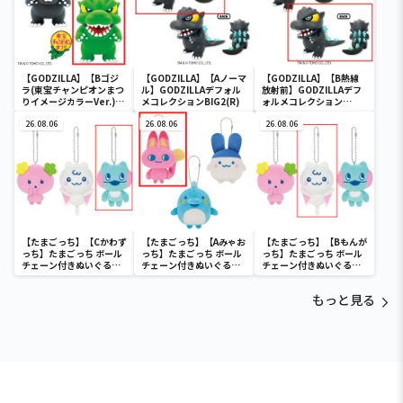
【GODZILLA】【Bゴジ
【GODZILLA】【Aノーマ
【GODZILLA】【B熱線
ラ(東宝チャンピオンまつ
ル】GODZILLAデフォル
放射前】GODZILLAデフ
りイメージカラーVer.)】
メコレクションBIG2(R)
ォルメコレクション
GODZILLA デフォルメコ
BIG2(R)
レクション BIG(ゴジラ)
26.08.06
26.08.06
26.08.06
(レトロカラーエディショ
ン)
【たまごっち】【Cかわず
【たまごっち】【Aみゃお
【たまごっち】【Bもんが
っち】たまごっち ボール
っち】たまごっち ボール
っち】たまごっち ボール
チェーン付きぬいぐるみ
チェーン付きぬいぐるみ
チェーン付きぬいぐるみ
～Tamagotchi
～Tamagotchi
～Tamagotchi
Paradise～vol.3
Paradise～vol.2-R
Paradise～vol.3
もっと見る