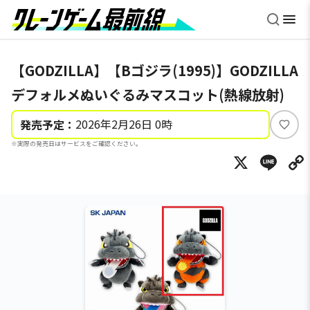
【GODZILLA】【Bゴジラ(1995)】GODZILLA
デフォルメぬいぐるみマスコット(熱線放射)
2026年2月26日 0時
発売予定：
い
※実際の発売日はサービスをご確認ください。
い
X
Li
ね