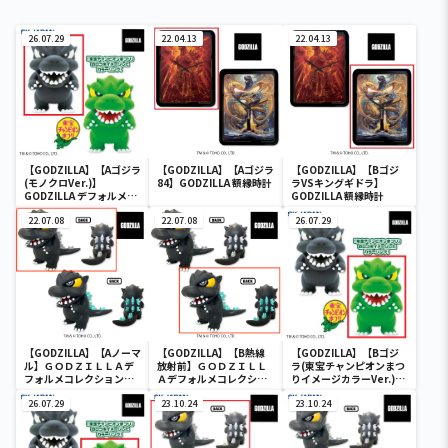
26.07.29
22.04.13
22.04.13
【GODZILLA】【Aゴジラ
【GODZILLA】【Aゴジラ
【GODZILLA】【Bゴジ
(モノクロVer.)】
84】GODZILLA 額縁時計
ラVSキングギドラ】
GODZILLA デフォルメコ
GODZILLA 額縁時計
レクション BIG(ゴジラ)
(レトロカラーエディショ
22.07.08
22.07.08
26.07.29
ン)
【GODZILLA】【Aノーマ
【GODZILLA】【B熱線
【GODZILLA】【Bゴジ
ル】ＧＯＤＺＩＬＬＡデ
放射前】ＧＯＤＺＩＬＬ
ラ(東宝チャンピオンまつ
フォルメコレクションＢ
Ａデフォルメコレクショ
りイメージカラーVer.)】
ＩＧ２
ンＢＩＧ２
GODZILLA デフォルメコ
26.07.29
23.10.24
レクション BIG(ゴジラ)
23.10.24
(レトロカラーエディショ
ン)