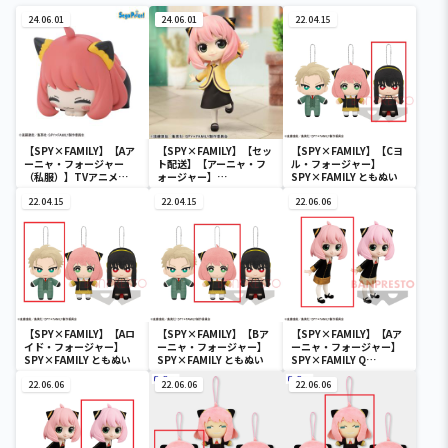
24.06.01
24.06.01
22.04.15
【SPY×FAMILY】【Aア
【SPY×FAMILY】【セッ
【SPY×FAMILY】【Cヨ
ーニャ・フォージャー
ト配送】【アーニャ・フ
ル・フォージャー】
（私服）】TVアニメ
ォージャー】
SPY×FAMILY ともぬい
「SPY×FAMILY」 おひる
SPY×FAMILY Q
ねこ ミニフィギュア
22.04.15
posket-アーニャ・フォ
22.04.15
22.06.06
Vol.3（EX）
ージャー-おでかけver.
【SPY×FAMILY】【Aロ
【SPY×FAMILY】【Bア
【SPY×FAMILY】【Aア
イド・フォージャー】
ーニャ・フォージャー】
ーニャ・フォージャー】
SPY×FAMILY ともぬい
SPY×FAMILY ともぬい
SPY×FAMILY Q
posket-アーニャ・フォ
22.06.06
22.06.06
ージャー-
22.06.06