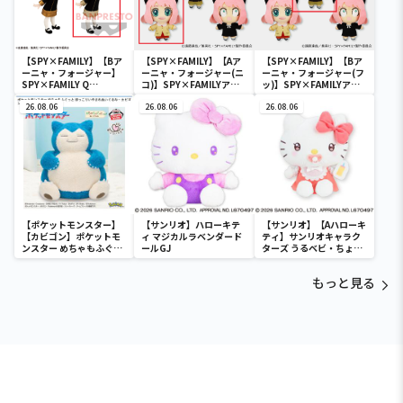
【SPY×FAMILY】【Bア
【SPY×FAMILY】【Aア
【SPY×FAMILY】【Bア
ーニャ・フォージャー】
ーニャ・フォージャー(ニ
ーニャ・フォージャー(フ
SPY×FAMILY Q
コ)】SPY×FAMILYアー
ッ)】SPY×FAMILYアー
posket-アーニャ・フォ
ニャがいっぱいマスコッ
ニャがいっぱいマスコッ
ージャー-
26.08.06
ト
26.08.06
ト
26.08.06
【ポケットモンスター】
【サンリオ】ハローキテ
【サンリオ】【Aハローキ
【カビゴン】ポケットモ
ィ マジカルラベンダード
ティ】サンリオキャラク
ンスター めちゃもふぐっ
ールGJ
ターズ うるベビ・ちょい
と ほっこりいやされぬい
デカドール
ぐるみ～カビゴン～
もっと見る