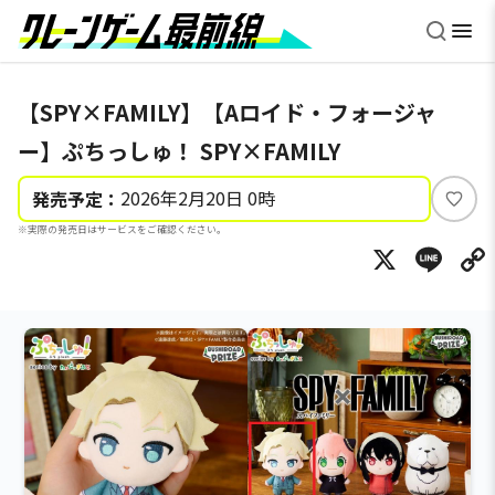
【SPY×FAMILY】【Aロイド・フォージャ
ー】ぷちっしゅ！ SPY×FAMILY
2026年2月20日 0時
発売予定：
い
※実際の発売日はサービスをご確認ください。
い
X
Li
ね