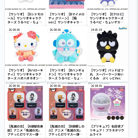
【サンリオ】【Dシナモロ
【サンリオ】【Bマイメロ
【サンリオ】【Eクロミ】
ール】サンリオキャラク
ディ グリーン】【箱
サンリオキャラクターズ
ターズ うるベビ・ちょい
ver.】サンリオキャラク
うるベビ・ちょいデカド
デカドール
ターズ おおきな
ール
26.08.06
SOFVIMATES～マイメロ
26.08.06
24.05.30
ディ マーメイドver. ～
【サンリオ】【Aハローキ
【サンリオ】【Bハンギョ
【サンリオ】バッドばつ
ティ】サンリオキャラク
ドン】サンリオキャラク
丸 スーパーラージぬい
ターズ ハオハオネオンタ
ターズ うるベビ・ちょい
ぐるみ ぷくっとVer.
ウンドールBIGタイプ1
デカドール
26.08.06
26.08.06
26.08.06
【鬼滅の刃】【A煉獄杏寿
【鬼滅の刃】【B胡蝶しの
【プリキュア】名探偵プ
郎】アニメ「鬼滅の刃」
ぶ】アニメ「鬼滅の刃」
リキュア！ プラネタリウ
プチっと灯りマス～煉獄
プチっと灯りマス～煉獄
ムライト