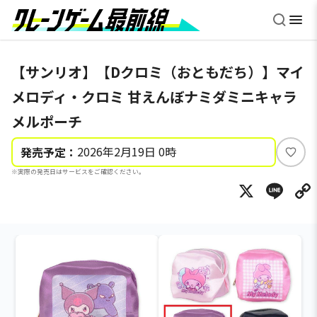
【サンリオ】【Dクロミ（おともだち）】マイ
メロディ・クロミ 甘えんぼナミダミニキャラ
メルポーチ
2026年2月19日 0時
発売予定：
い
※実際の発売日はサービスをご確認ください。
い
X
Li
ね