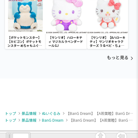
【ポケットモンスター】
【サンリオ】ハローキテ
【サンリオ】【Aハローキ
【カビゴン】ポケットモ
ィ マジカルラベンダード
ティ】サンリオキャラク
ンスター めちゃもふぐっ
ールGJ
ターズ うるベビ・ちょい
と ほっこりいやされぬい
デカドール
ぐるみ～カビゴン～
もっと見る
トップ
景品情報
ぬいぐるみ
【BanG Dream】【A若葉睦】BanG Dream! 寝そべり ミニぬいぐるみ“CRYCHIC” Vol.2（EX）
トップ
景品情報
BanG Dream
【BanG Dream】【A若葉睦】BanG Dream! 寝そべり ミニぬいぐるみ“CRYCHIC” Vol.2（EX）