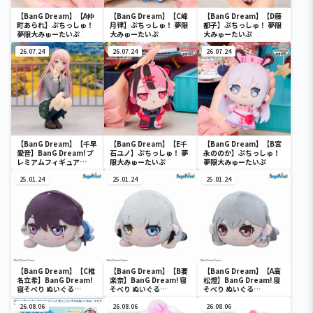
【BanG Dream】【A仲
【BanG Dream】【C峰
【BanG Dream】【D藤
町あられ】ぷちっしゅ！
月律】ぷちっしゅ！ 夢限
都子】ぷちっしゅ！ 夢限
夢限大みゅーたいぷ
大みゅーたいぷ
大みゅーたいぷ
26.07.24
26.07.24
26.07.24
【BanG Dream】【千早
【BanG Dream】【E千
【BanG Dream】【B宮
愛音】BanG Dream! プ
石ユノ】ぷちっしゅ！ 夢
永ののか】ぷちっしゅ！
レミアムフィギュア
限大みゅーたいぷ
夢限大みゅーたいぷ
MyGO!!!!! 千早愛音 制服
ver.
25.01.24
25.01.24
25.01.24
【BanG Dream】【C椎
【BanG Dream】【B要
【BanG Dream】【A高
名立希】BanG Dream!
楽奈】BanG Dream! 寝
松燈】BanG Dream! 寝
寝そべり ぬいぐる
そべり ぬいぐる
そべり ぬいぐる
み“MyGO!!!!!”Vol.2（EX
み“MyGO!!!!!”Vol.1（EX
み“MyGO!!!!!”Vol.1（EX
）
26.08.06
）
26.08.06
）
26.08.06