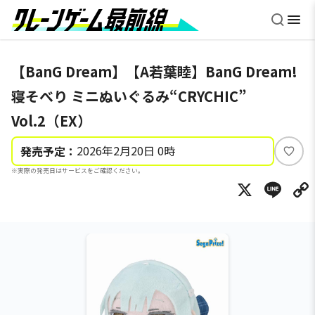
【BanG Dream】【A若葉睦】BanG Dream!
寝そべり ミニぬいぐるみ“CRYCHIC”
Vol.2（EX）
2026年2月20日 0時
発売予定：
い
※実際の発売日はサービスをご確認ください。
い
X
Li
ね