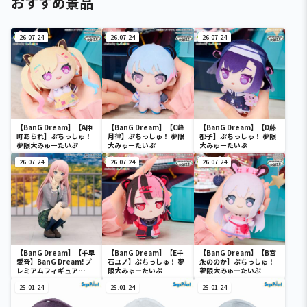
おすすめ景品
26.07.24
26.07.24
26.07.24
【BanG Dream】【A仲
【BanG Dream】【C峰
【BanG Dream】【D藤
町あられ】ぷちっしゅ！
月律】ぷちっしゅ！ 夢限
都子】ぷちっしゅ！ 夢限
夢限大みゅーたいぷ
大みゅーたいぷ
大みゅーたいぷ
26.07.24
26.07.24
26.07.24
【BanG Dream】【千早
【BanG Dream】【E千
【BanG Dream】【B宮
愛音】BanG Dream! プ
石ユノ】ぷちっしゅ！ 夢
永ののか】ぷちっしゅ！
レミアムフィギュア
限大みゅーたいぷ
夢限大みゅーたいぷ
MyGO!!!!! 千早愛音 制服
ver.
25.01.24
25.01.24
25.01.24