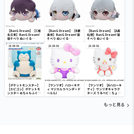
【BanG Dream】【C椎
【BanG Dream】【B要
【BanG Dream】【A高
名立希】BanG Dream!
楽奈】BanG Dream! 寝
松燈】BanG Dream! 寝
寝そべり ぬいぐる
そべり ぬいぐる
そべり ぬいぐる
み“MyGO!!!!!”Vol.2（EX
み“MyGO!!!!!”Vol.1（EX
み“MyGO!!!!!”Vol.1（EX
）
26.08.06
）
26.08.06
）
26.08.06
【ポケットモンスター】
【サンリオ】ハローキテ
【サンリオ】【Aハローキ
【カビゴン】ポケットモ
ィ マジカルラベンダード
ティ】サンリオキャラク
ンスター めちゃもふぐっ
ールGJ
ターズ うるベビ・ちょい
と ほっこりいやされぬい
デカドール
ぐるみ～カビゴン～
もっと見る