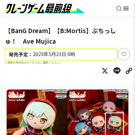
【BanG Dream】【B:Mortis】ぷちっし
ゅ！ Ave Mujica
2025年5月23日 0時
発売予定：
い
※実際の発売日はサービスをご確認ください。
い
X
Li
ね