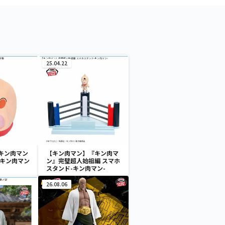
25.04.22
キン肉マン
【キン肉マン】『キン肉マ
 キン肉マン
ン』完璧超人始祖編 スマホ
スタンド-キン肉マン-
26.08.06