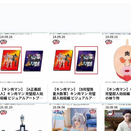
24.09.26
24.09.26
24.09.10
【キン肉マン】【A正義超
【キン肉マン】【B完璧無
【キン肉マン】
人】キン肉マン 完璧超人始
量大数軍】キン肉マン 完璧
完璧超人始祖編
祖編 ビジュアルアートプレ
超人始祖編 ビジュアルアー
の被り物
ート
トプレート
25.05.20
26.08.06
26.08.06