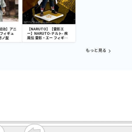
狛治】アニ
【NARUTO】【雷影エ
 フィギュ
ー】NARUTO-ナルト- 疾
壱ノ型
風伝 雷影・エー フィギュ
ア～五影集結…!!～
もっと見る