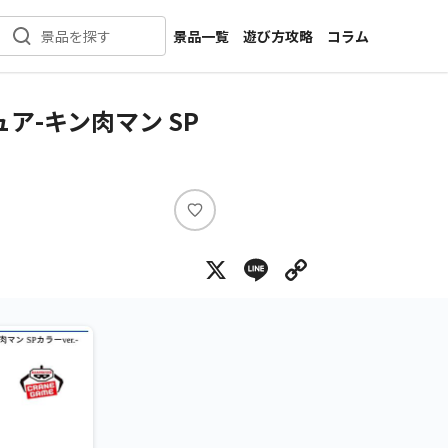
景品一覧
遊び方攻略
コラム
景品を探す
新着景品
インタビュー
カテゴリ一覧
ニュース
-キン肉マン SP
作品名一覧
店舗
メーカー一覧
開発
攻略
い
プライズ
い
X
Line
Copy Lin
ね
イベント
キャラ特集