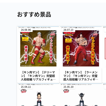
おすすめ景品
26.08.06
26.07.23
【キン肉マン】【テリーマ
【キン肉マン】【ラーメン
ン】『キン肉マン』完璧超
マン】『キン肉マン』完璧
人始祖編 リアルフィギュ
超人始祖編 リアルフィギュ
ア-テリーマン-
ア-ラーメンマン-
25.04.22
25.05.20