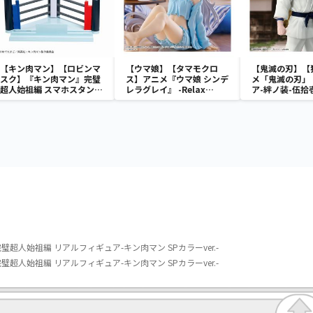
【キン肉マン】【ロビンマ
【ウマ娘】【タマモクロ
【鬼滅の刃】【
スク】『キン肉マン』完璧
ス】アニメ『ウマ娘 シンデ
メ「鬼滅の刃」
超人始祖編 スマホスタン
レラグレイ』 -Relax
ア-絆ノ装-伍拾
ド-ロビンマスク-
time-タマモクロス
人始祖編 リアルフィギュア-キン肉マン SPカラーver.-
人始祖編 リアルフィギュア-キン肉マン SPカラーver.-