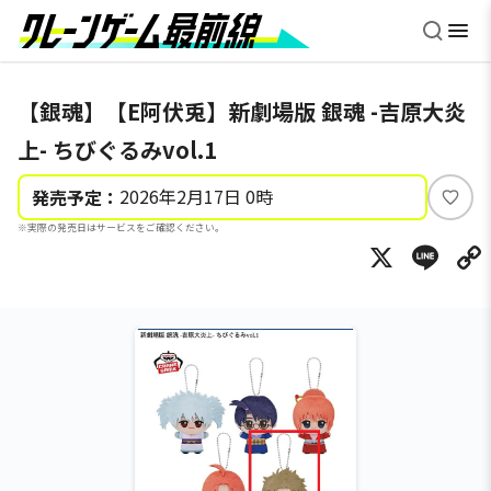
【銀魂】【E阿伏兎】新劇場版 銀魂 -吉原大炎
上- ちびぐるみvol.1
2026年2月17日 0時
発売予定：
い
※実際の発売日はサービスをご確認ください。
い
X
Li
ね