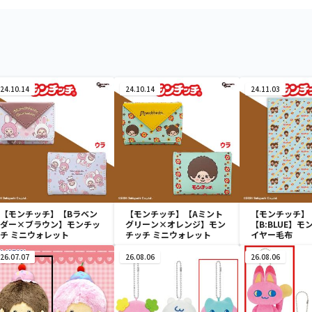
24.10.14
24.10.14
24.11.03
【モンチッチ】【Bラベン
【モンチッチ】【Aミント
【モンチッチ】
ダー×ブラウン】モンチッ
グリーン×オレンジ】モン
【B:BLUE】モ
チ ミニウォレット
チッチ ミニウォレット
イヤー毛布
26.07.07
26.08.06
26.08.06