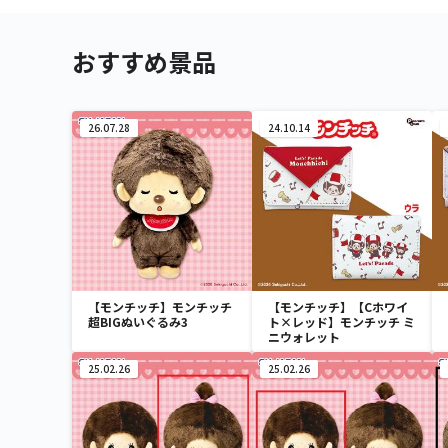
おすすめ景品
26.07.28
24.10.14
【モンチッチ】モンチッチ
【モンチッチ】【Cホワイ
超BIGぬいぐるみ3
ト×レッド】モンチッチ ミ
ニウォレット
25.02.26
25.02.26