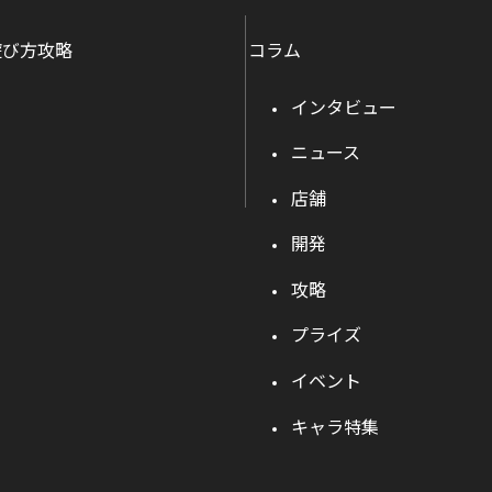
遊び方攻略
コラム
インタビュー
ニュース
店舗
開発
攻略
プライズ
イベント
キャラ特集