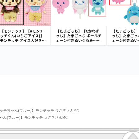
【モンチッチ】【Aモンチ
【たまごっち】【Cかわず
【たまごっち】
ッチくん(いちごアイス)】
っち】たまごっち ボールチ
っち】たまごっ
モンチッチ アイス大好き
ェーン付きぬいぐるみ～
ェーン付きぬい
BIGぬいぐるみ
Tamagotchi Paradise～
Tamagotchi P
vol.3
vol.2-R
ッチちゃん(ブルー)】モンチッチ うさぎさんMC
ん(ブルー)】モンチッチ うさぎさんMC