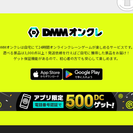
DMMオンクレは自宅にて24時間オンラインクレーンゲームが楽しめるサービスです
遊べる景品は3,000点以上！発送依頼を行えばご自宅に獲得した景品をお届け！
ゲット保証機能があるので、初心者の方でも安心して楽しめます。