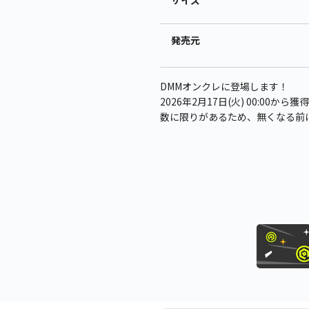
サイズ
発売元
DMMオンクレに登場します！
2026年2月17日(火) 00:00か
数に限りがあるため、無くなる前