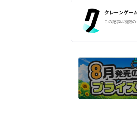
クレーンゲー
この記事は複数の