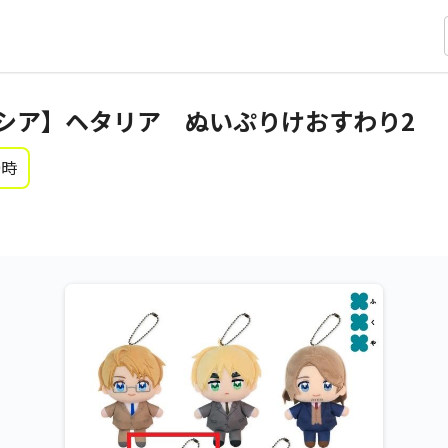
シア】ヘタリア ぬいぷりけおすわり2
0時