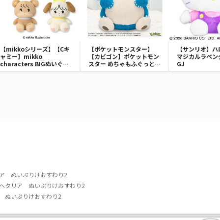
【mikkoシリーズ】【Cキ
【ポケットモンスター】
【サンリオ】ハ
ャミー】mikko
【カビゴン】ポケットモン
マジカルラベン
characters BIGぬいぐる
スター めちゃもふぐっと
GJ
み
ほっこりいやされぬいぐる
み～カビゴン～
ア ぬいぷりけおすわり2
ヘタリア ぬいぷりけおすわり2
 ぬいぷりけおすわり2