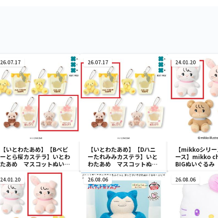
26.07.17
26.07.17
24.01.20
【いとわたあめ】【Bベビ
【いとわたあめ】【Dハニ
【mikkoシリ
ーとら桜カステラ】いとわ
ーたれみみカステラ】いと
ース】mikko ch
たあめ マスコットぬいぐ
わたあめ マスコットぬい
BIGぬいぐるみ
るみ2
ぐるみ2
24.01.20
26.08.06
26.08.06