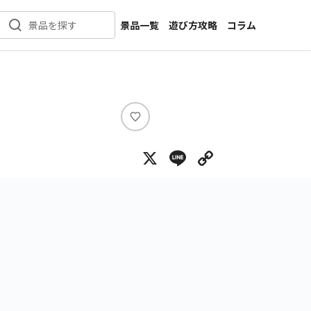
景品一覧
遊び方攻略
コラム
景品を探す
新着景品
インタビュー
カテゴリ一覧
ニュース
作品名一覧
店舗
メーカー一覧
開発
い
い
攻略
X
Line
Copy Lin
ね
プライズ
イベント
キャラ特集