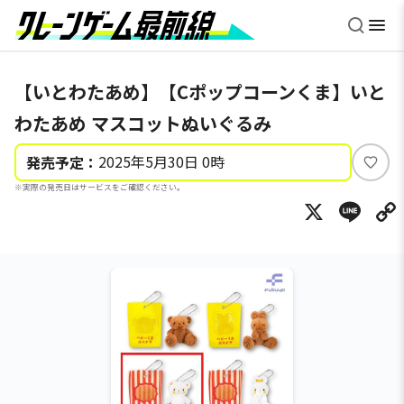
【いとわたあめ】【Cポップコーンくま】いと
わたあめ マスコットぬいぐるみ
2025年5月30日 0時
発売予定：
い
※実際の発売日はサービスをご確認ください。
い
X
Li
ね