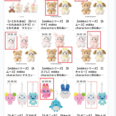
【いとわたあめ】【Dハニ
【mikkoシリーズ】【B
【mikkoシリーズ】【A
ーたれみみカステラ】い
ラテ】mikko
ムース】mikko
とわたあめ マスコット
characters BIGぬいぐ
characters BIGぬいぐ
ぬいぐるみ2
るみ
るみ
24.01.20
24.01.20
24.01.20
【mikkoシリーズ】【A
【mikkoシリーズ】【D
【mikkoシリーズ】【C
ムース】mikko
スフレ】mikko
キャミー】mikko
characters マスコット
characters BIGぬいぐ
characters BIGぬいぐ
ぬいぐるみ
るみ
るみ
26.08.06
26.08.06
26.08.06
【たまごっち】【Cかわず
【たまごっち】【Aみゃお
【たまごっち】【Bもんが