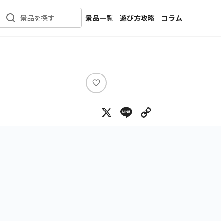
景品一覧
遊び方攻略
コラム
景品を探す
新着景品
インタビュー
カテゴリ一覧
ニュース
作品名一覧
店舗
メーカー一覧
開発
い
い
攻略
X
Line
Copy Lin
ね
プライズ
イベント
キャラ特集