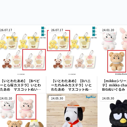
26.07.17
26.07.17
24.01.20
【いとわたあめ】【Bベビ
【いとわたあめ】【Dハニ
【mikkoシリ
ーとら桜カステラ】いとわ
ーたれみみカステラ】いと
テ】mikko cha
たあめ マスコットぬいぐ
わたあめ マスコットぬい
BIGぬいぐるみ
るみ2
ぐるみ2
24.01.20
24.05.30
24.05.30