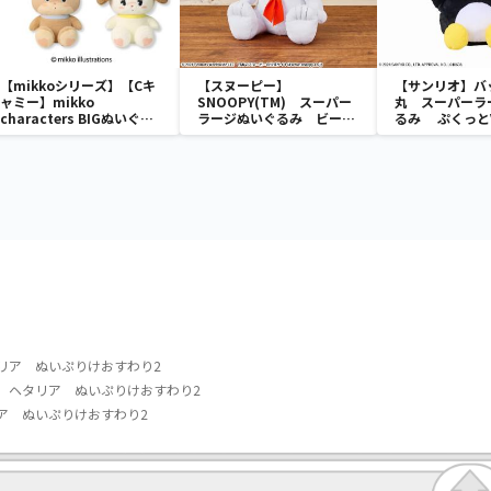
【mikkoシリーズ】【Cキ
【スヌーピー】
【サンリオ】バ
ャミー】mikko
SNOOPY(TM) スーパー
丸 スーパーラ
characters BIGぬいぐる
ラージぬいぐるみ ビーグ
るみ ぷくっとV
み
ル・スカウト
リア ぬいぷりけおすわり2
】ヘタリア ぬいぷりけおすわり2
ア ぬいぷりけおすわり2