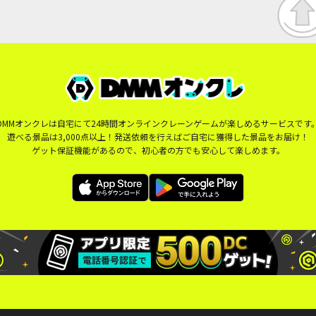
DMMオンクレは自宅にて24時間オンラインクレーンゲームが楽しめるサービスです
遊べる景品は3,000点以上！発送依頼を行えばご自宅に獲得した景品をお届け！
ゲット保証機能があるので、初心者の方でも安心して楽しめます。