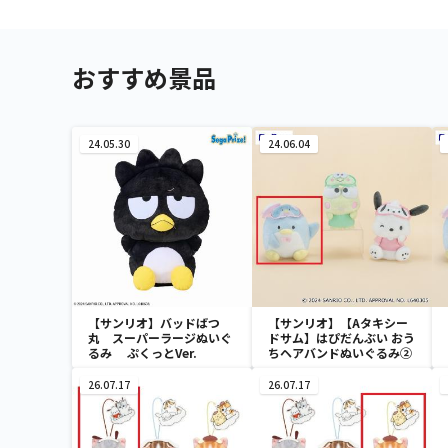
おすすめ景品
24.05.30
24.06.04
【サンリオ】バッドばつ
【サンリオ】【Aタキシー
丸 スーパーラージぬいぐ
ドサム】はぴだんぶい おう
るみ ぷくっとVer.
ちヘアバンドぬいぐるみ②
26.07.17
26.07.17