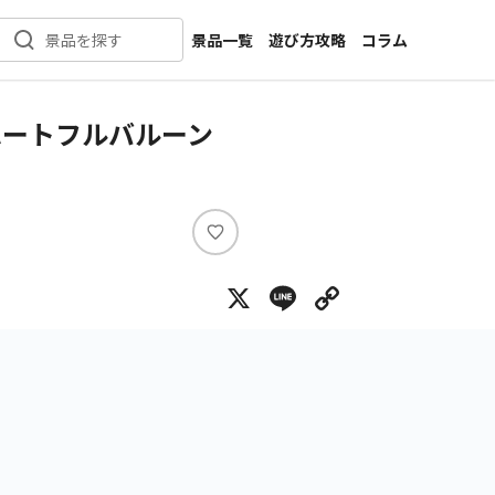
景品一覧
遊び方攻略
コラム
景品を探す
新着景品
インタビュー
カテゴリ一覧
ニュース
ハートフルバルーン
作品名一覧
店舗
メーカー一覧
開発
攻略
い
プライズ
い
X
Line
Copy Lin
ね
イベント
キャラ特集