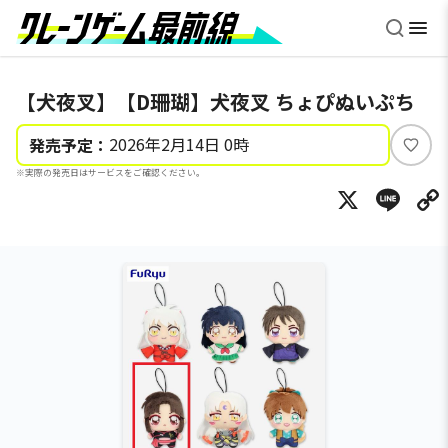
【犬夜叉】【D珊瑚】犬夜叉 ちょぴぬいぷち
2026年2月14日 0時
発売予定：
い
※実際の発売日はサービスをご確認ください。
い
X
Li
ね