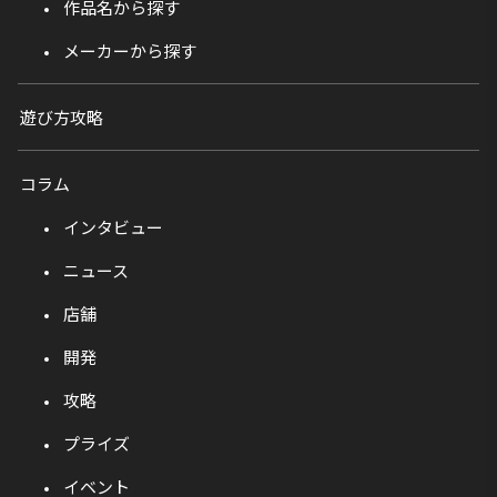
作品名から探す
メーカーから探す
遊び方攻略
コラム
インタビュー
ニュース
店舗
開発
攻略
プライズ
イベント