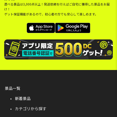
遊べる景品は3,000点以上！発送依頼を行えばご自宅に獲得した景品をお届
け！
ゲット保証機能があるので、初心者の方でも安心して楽しめます。
景品一覧
新着景品
カテゴリから探す