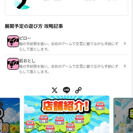
展開予定の遊び方 攻略記事
ピロー
箱の手前側を狙い、左右のアームで交互に振りながら手前にず
らして落とします。
前おとし
箱の手前側を狙い、左右のアームで交互に振りながら手前にず
らして落とします。
X
Line
Copy Link