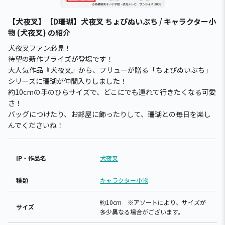
【犬夜叉】【D珊瑚】犬夜叉 ちょぴぬいぷち / キャラクター小
物 (犬夜叉) の紹介
犬夜叉ファン必見！
待望の新作プライズが登場です！
大人気作品『犬夜叉』から、フリューが贈る「ちょぴぬいぷち」
シリーズに珊瑚が仲間入りしました！
約10cmの手のひらサイズで、どこにでも連れて行きたくなる可愛
さ！
バッグにつけたり、お部屋に飾ったりして、珊瑚との毎日を楽し
んでくださいね！
IP・作品名
犬夜叉
種類
キャラクター小物
約10cm ※アソートにより、サイズが
サイズ
多少異なる場合がございます。