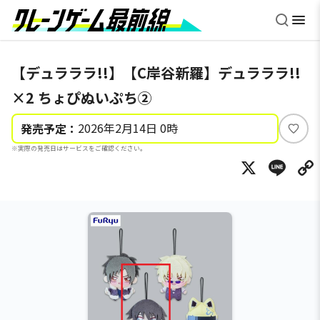
【デュラララ!!】【C岸谷新羅】デュラララ!!
×2 ちょぴぬいぷち②
2026年2月14日 0時
発売予定：
い
※実際の発売日はサービスをご確認ください。
い
X
Li
ね