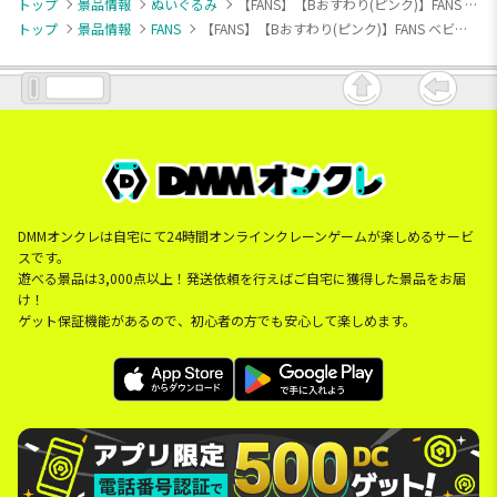
トップ
景品情報
ぬいぐるみ
【FANS】【Bおすわり(ピンク)】FANS ベビーパンダミニぬいぐるみ
トップ
景品情報
FANS
【FANS】【Bおすわり(ピンク)】FANS ベビーパンダミニぬいぐるみ
DMMオンクレは自宅にて24時間オンラインクレーンゲームが楽しめるサービ
スです。
遊べる景品は3,000点以上！発送依頼を行えばご自宅に獲得した景品をお届
け！
ゲット保証機能があるので、初心者の方でも安心して楽しめます。