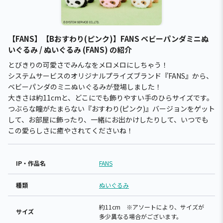
【FANS】【Bおすわり(ピンク)】FANS ベビーパンダミニぬ
いぐるみ / ぬいぐるみ (FANS) の紹介
とびきりの可愛さでみんなをメロメロにしちゃう！
システムサービスのオリジナルプライズブランド『FANS』から、
ベビーパンダのミニぬいぐるみが登場しました！
大きさは約11cmと、どこにでも飾りやすい手のひらサイズです。
つぶらな瞳がたまらない『おすわり(ピンク)』バージョンをゲット
して、お部屋に飾ったり、一緒にお出かけしたりして、いつでも
この愛らしさに癒やされてくださいね！
IP・作品名
FANS
種類
ぬいぐるみ
約11cm ※アソートにより、サイズが
サイズ
多少異なる場合がございます。