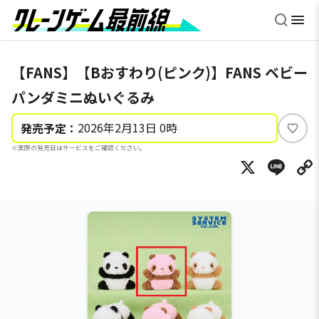
【FANS】【Bおすわり(ピンク)】FANS ベビー
パンダミニぬいぐるみ
2026年2月13日 0時
発売予定：
い
※実際の発売日はサービスをご確認ください。
い
X
Li
ね