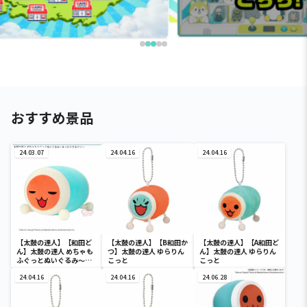
おすすめ景品
24.03.07
24.04.16
24.04.16
【太鼓の達人】【和田ど
【太鼓の達人】【B和田か
【太鼓の達人】【A和田ど
ん】太鼓の達人 めちゃも
つ】太鼓の達人 ゆらりん
ん】太鼓の達人 ゆらりん
ふぐっとぬいぐるみ～ま
こっと
こっと
ったりするドン～
24.04.16
24.04.16
24.06.28