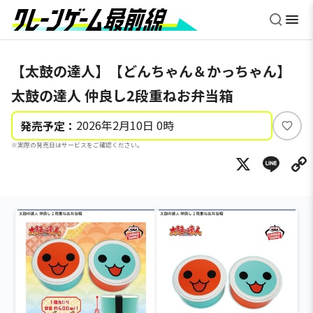
【太鼓の達人】【どんちゃん＆かっちゃん】
太鼓の達人 仲良し2段重ねお弁当箱
2026年2月10日 0時
発売予定：
い
※実際の発売日はサービスをご確認ください。
い
X
Li
ね