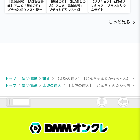
【鬼滅の刃】【A煉獄杏寿
【鬼滅の刃】【B胡蝶しの
【プリキュア】名探偵プ
郎】アニメ「鬼滅の刃」
ぶ】アニメ「鬼滅の刃」
リキュア！ プラネタリウ
プチっと灯りマス～煉獄
プチっと灯りマス～煉獄
ムライト
杏寿郎・胡蝶しのぶ～
杏寿郎・胡蝶しのぶ～
もっと見る
トップ
景品情報
雑貨
【太鼓の達人】【どんちゃん＆かっちゃん】太鼓の達人 仲良し2段重ねお弁当箱
トップ
景品情報
太鼓の達人
【太鼓の達人】【どんちゃん＆かっちゃん】太鼓の達人 仲良し2段重ねお弁当箱