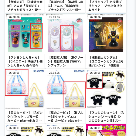
【鬼滅の刃】【A煉獄杏寿
【鬼滅の刃】【B胡蝶しの
【プリキュア】名探偵プ
郎】アニメ「鬼滅の刃」
ぶ】アニメ「鬼滅の刃」
リキュア！ プラネタリウ
プチっと灯りマス～煉獄
プチっと灯りマス～煉獄
ムライト
杏寿郎・胡蝶しのぶ～
杏寿郎・胡蝶しのぶ～
26.08.06
26.08.06
26.08.06
【クレヨンしんちゃん】
【夏目友人帳】【Bグリー
【機動戦士ガンダム】
【Cイエロー】映画クレヨ
ン】夏目友人帳 2WAYハ
【ユニコーンガンダム2号
ンしんちゃん 奇々怪々！
ンディファン
機 バンシィ】『機動戦士
オラの妖怪バケ～ション
ガンダムUC』 胸像センサ
フルカラータンブラー
26.08.05
26.08.05
ーライト-ユニコーンガン
26.08.05
ダム2号機 バンシィ（デ
ストロイモード）-
【星のカービィ】【Aピン
【星のカービィ】【Bブル
【ひつじのショーン】【A
ク(ポケット：ブルー)】
ー(ポケット：イエロ
ショーン(ノーマル)】ひ
カービィ play with ワド
ー)】カービィ play with
つじのショーン BS スマ
ルディ ボストンバッグ
ワドルディ ボストンバッ
ホショーンルダー
26.08.05
グ
26.08.05
26.08.05