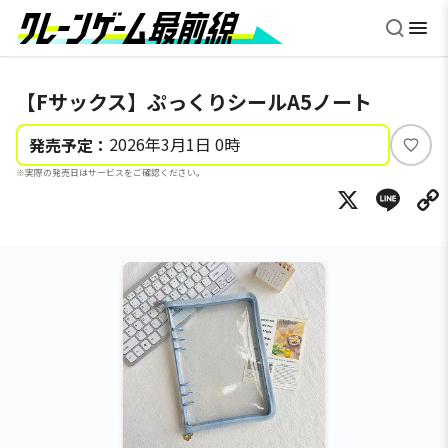
【Fサックス】ぷっくりシールA5ノート
2026年3月1日 0時
発売予定：
い
※実際の発売日はサービスをご確認ください。
い
X
Li
ね