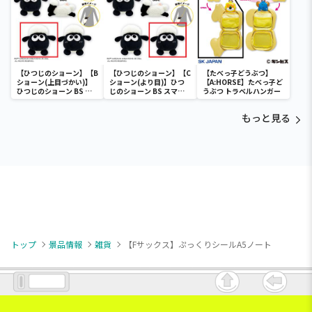
【ひつじのショーン】【B
【ひつじのショーン】【C
【たべっ子どうぶつ】
ショーン(上目づかい)】
ショーン(より目)】ひつ
【A:HORSE】たべっ子ど
ひつじのショーン BS ス
じのショーン BS スマホ
うぶつ トラベルハンガー
マホショーンルダー
ショーンルダー
もっと見る
トップ
景品情報
雑貨
【Fサックス】ぷっくりシールA5ノート