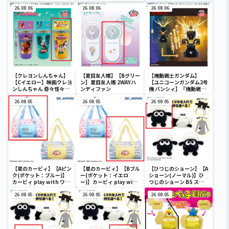
杏寿郎・胡蝶しのぶ～
杏寿郎・胡蝶しのぶ～
26.08.06
26.08.06
26.08.06
【クレヨンしんちゃん】
【夏目友人帳】【Bグリー
【機動戦士ガンダム】
【Cイエロー】映画クレヨ
ン】夏目友人帳 2WAYハ
【ユニコーンガンダム2号
ンしんちゃん 奇々怪々！
ンディファン
機 バンシィ】『機動戦士
オラの妖怪バケ～ション
ガンダムUC』 胸像センサ
フルカラータンブラー
26.08.05
26.08.05
ーライト-ユニコーンガン
26.08.05
ダム2号機 バンシィ（デ
ストロイモード）-
【星のカービィ】【Aピン
【星のカービィ】【Bブル
【ひつじのショーン】【A
ク(ポケット：ブルー)】
ー(ポケット：イエロ
ショーン(ノーマル)】ひ
カービィ play with ワド
ー)】カービィ play with
つじのショーン BS スマ
ルディ ボストンバッグ
ワドルディ ボストンバッ
ホショーンルダー
26.08.05
グ
26.08.05
26.08.05