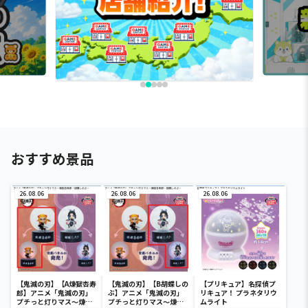
おすすめ景品
26.08.06
26.08.06
26.08.06
【鬼滅の刃】【A煉獄杏寿
【鬼滅の刃】【B胡蝶しの
【プリキュア】名探偵プ
郎】アニメ「鬼滅の刃」
ぶ】アニメ「鬼滅の刃」
リキュア！ プラネタリウ
プチっと灯りマス～煉獄
プチっと灯りマス～煉獄
ムライト