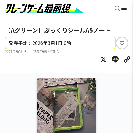
【Aグリーン】ぷっくりシールA5ノート
2026年3月1日 0時
発売予定：
い
※実際の発売日はサービスをご確認ください。
い
X
Li
ね