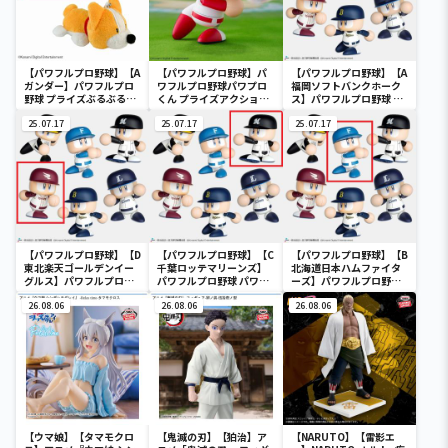
【パワフルプロ野球】【A
【パワフルプロ野球】パ
【パワフルプロ野球】【A
ガンダー】パワフルプロ
ワフルプロ野球パワプロ
福岡ソフトバンクホーク
野球 プライズぶるぶるミ
くん プライズアクション
ス】パワフルプロ野球 パ
ニぬいぐるみ
フィギュア
ワプロくん プライズアク
25.07.17
25.07.17
ションフィギュア パシフ
25.07.17
ィック・リーグ
【パワフルプロ野球】【D
【パワフルプロ野球】【C
【パワフルプロ野球】【B
東北楽天ゴールデンイー
千葉ロッテマリーンズ】
北海道日本ハムファイタ
グルス】パワフルプロ野
パワフルプロ野球 パワプ
ーズ】パワフルプロ野球
球 パワプロくん プライズ
ロくん プライズアクショ
パワプロくん プライズア
アクションフィギュア パ
26.08.06
ンフィギュア パシフィッ
26.08.06
クションフィギュア パシ
26.08.06
シフィック・リーグ
ク・リーグ
フィック・リーグ
【ウマ娘】【タマモクロ
【鬼滅の刃】【狛治】ア
【NARUTO】【雷影エ