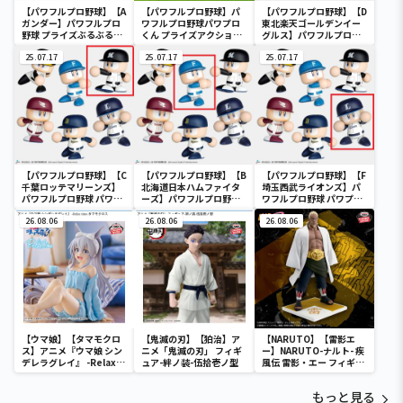
【パワフルプロ野球】【A
【パワフルプロ野球】パ
【パワフルプロ野球】【D
ガンダー】パワフルプロ
ワフルプロ野球パワプロ
東北楽天ゴールデンイー
野球 プライズぶるぶるミ
くん プライズアクション
グルス】パワフルプロ野
ニぬいぐるみ
フィギュア
球 パワプロくん プライズ
25.07.17
25.07.17
アクションフィギュア パ
25.07.17
シフィック・リーグ
【パワフルプロ野球】【C
【パワフルプロ野球】【B
【パワフルプロ野球】【F
千葉ロッテマリーンズ】
北海道日本ハムファイタ
埼玉西武ライオンズ】パ
パワフルプロ野球 パワプ
ーズ】パワフルプロ野球
ワフルプロ野球 パワプロ
ロくん プライズアクショ
パワプロくん プライズア
くん プライズアクション
ンフィギュア パシフィッ
26.08.06
クションフィギュア パシ
26.08.06
フィギュア パシフィッ
26.08.06
ク・リーグ
フィック・リーグ
ク・リーグ
【ウマ娘】【タマモクロ
【鬼滅の刃】【狛治】ア
【NARUTO】【雷影エ
ス】アニメ『ウマ娘 シン
ニメ「鬼滅の刃」 フィギ
ー】NARUTO-ナルト- 疾
デレラグレイ』 -Relax
ュア-絆ノ装-伍拾壱ノ型
風伝 雷影・エー フィギュ
time-タマモクロス
ア～五影集結…!!～
もっと見る