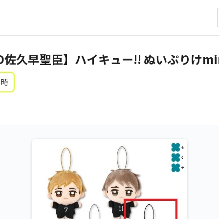
D佐久早聖臣】ハイキュー!! ぬいぷりけmin
0時