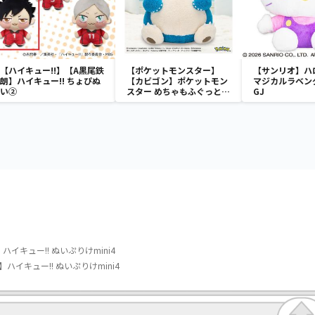
【ハイキュー!!】【A黒尾鉄
【ポケットモンスター】
【サンリオ】ハ
朗】ハイキュー!! ちょぴぬ
【カビゴン】ポケットモン
マジカルラベン
い②
スター めちゃもふぐっと
GJ
ほっこりいやされぬいぐる
み～カビゴン～
イキュー!! ぬいぷりけmini4
ハイキュー!! ぬいぷりけmini4