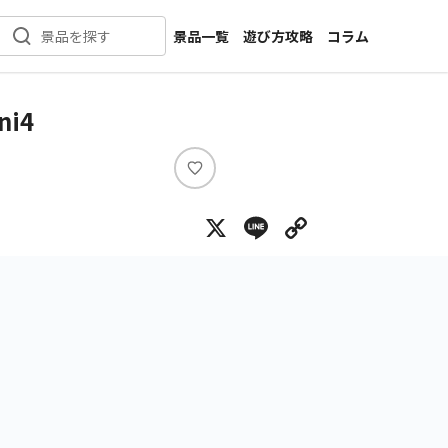
景品一覧
遊び方攻略
コラム
景品を探す
新着景品
インタビュー
カテゴリ一覧
ニュース
i4
作品名一覧
店舗
メーカー一覧
開発
い
い
攻略
X
Line
Copy Lin
ね
プライズ
イベント
キャラ特集