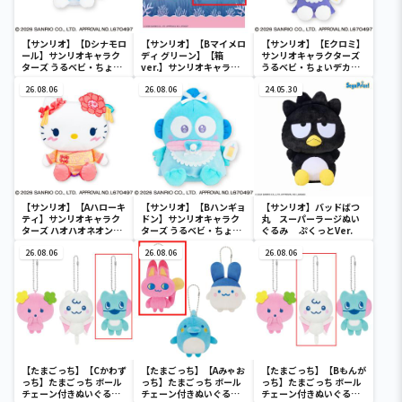
【サンリオ】【Dシナモロ
【サンリオ】【Bマイメロ
【サンリオ】【Eクロミ】
ール】サンリオキャラク
ディ グリーン】【箱
サンリオキャラクターズ
ターズ うるベビ・ちょい
ver.】サンリオキャラク
うるベビ・ちょいデカド
デカドール
ターズ おおきな
ール
26.08.06
SOFVIMATES～マイメロ
26.08.06
24.05.30
ディ マーメイドver. ～
【サンリオ】【Aハローキ
【サンリオ】【Bハンギョ
【サンリオ】バッドばつ
ティ】サンリオキャラク
ドン】サンリオキャラク
丸 スーパーラージぬい
ターズ ハオハオネオンタ
ターズ うるベビ・ちょい
ぐるみ ぷくっとVer.
ウンドールBIGタイプ1
デカドール
26.08.06
26.08.06
26.08.06
【たまごっち】【Cかわず
【たまごっち】【Aみゃお
【たまごっち】【Bもんが
っち】たまごっち ボール
っち】たまごっち ボール
っち】たまごっち ボール
チェーン付きぬいぐるみ
チェーン付きぬいぐるみ
チェーン付きぬいぐるみ