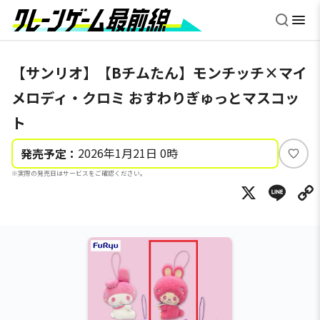
【サンリオ】【Bチムたん】モンチッチ×マイ
メロディ・クロミ おすわりぎゅっとマスコッ
ト
2026年1月21日 0時
発売予定：
い
※実際の発売日はサービスをご確認ください。
い
X
Li
ね