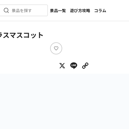
景品一覧
遊び方攻略
コラム
景品を探す
新着景品
インタビュー
カテゴリ一覧
ニュース
ラスマスコット
作品名一覧
店舗
メーカー一覧
開発
い
い
攻略
X
Line
Copy Lin
ね
プライズ
イベント
キャラ特集