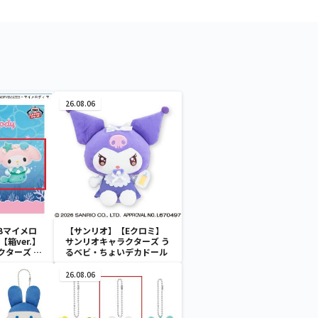
26.08.06
Bマイメロ
【サンリオ】【Eクロミ】
箱ver.】
サンリオキャラクターズ う
クターズ お
るベビ・ちょいデカドール
ATES～マ
イドver.
26.08.06