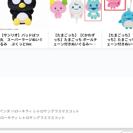
【サンリオ】バッドばつ
【たまごっち】【Cかわず
【たまごっち】
丸 スーパーラージぬいぐ
っち】たまごっち ボールチ
っち】たまごっ
るみ ぷくっとVer.
ェーン付きぬいぐるみ～
ェーン付きぬい
Tamagotchi Paradise～
Tamagotchi P
vol.3
vol.2-R
パンダ ハローキティ レトロサングラスマスコット
ハローキティ レトロサングラスマスコット