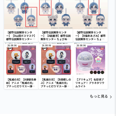
【都市伝説解体センタ
【都市伝説解体センタ
【都市伝説解体センタ
ー】【D山田ガスマスク】
ー】【A廻屋渉】都市伝説
ー】【B福来あざみ】都市
都市伝説解体センター ち
解体センター ちょぴぬい
伝説解体センター ちょぴ
ょぴぬいぷち②
ぷち①
ぬいぷち①
26.08.06
26.08.06
26.08.06
【鬼滅の刃】【A煉獄杏寿
【鬼滅の刃】【B胡蝶しの
【プリキュア】名探偵プ
郎】アニメ「鬼滅の刃」
ぶ】アニメ「鬼滅の刃」
リキュア！ プラネタリウ
プチっと灯りマス～煉獄
プチっと灯りマス～煉獄
ムライト
杏寿郎・胡蝶しのぶ～
杏寿郎・胡蝶しのぶ～
もっと見る