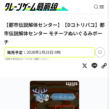
【都市伝説解体センター】【Dコトリバコ】都
市伝説解体センター モチーフぬいぐるみポー
チ
2026年1月23日 0時
発売予定：
い
※実際の発売日はサービスをご確認ください。
い
X
Li
ね