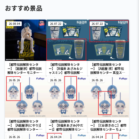
おすすめ景品
26.08.04
26.07.22
26.07.22
【都市伝説解体センタ
【都市伝説解体センタ
【都市伝説解体センタ
ー】【廻屋渉】都市伝説
ー】【B福来 あざみ＆ジ
ー】【A廻屋 渉】都市伝
解体センター モニタート
ャスミン】都市伝説解体
説解体センター 真空ステ
ップフィギュア-廻屋渉-
センター 真空ステンレス
ンレスタンブラー
26.05.26
タンブラー
26.05.26
26.05.26
【都市伝説解体センタ
【都市伝説解体センタ
【都市伝説解体センタ
ー】【A廻屋渉(にやり)】
ー】【B福来あざみ(やだ
ー】【C谷原きのこ】都市
都市伝説解体センター ち
ー)】都市伝説解体センタ
伝説解体センター ちょぴ
ょぴぬいぷち②
ー ちょぴぬいぷち②
ぬいぷち②
26.05.26
26.04.24
26.04.24