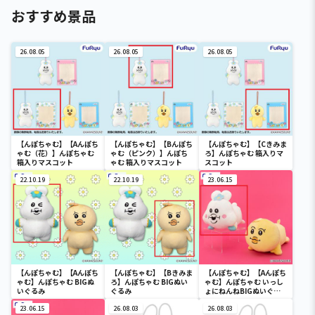
おすすめ景品
26.08.05
26.08.05
26.08.05
【んぽちゃむ】【Aんぽち
【んぽちゃむ】【Bんぽち
【んぽちゃむ】【Cきみま
ゃむ（花）】んぽちゃむ
ゃむ（ピンク）】んぽち
ろ】んぽちゃむ 箱入りマ
箱入りマスコット
ゃむ 箱入りマスコット
スコット
22.10.19
22.10.19
23.06.15
【んぽちゃむ】【Aんぽち
【んぽちゃむ】【Bきみま
【んぽちゃむ】【Aんぽち
ゃむ】んぽちゃむ BIGぬ
ろ】んぽちゃむ BIGぬい
ゃむ】んぽちゃむ いっし
いぐるみ
ぐるみ
ょにねんねBIGぬいぐる
み
23.06.15
26.08.03
26.08.03