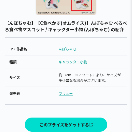
【んぽちゃむ】【C食べかす(オムライス)】んぽちゃむ べろべ
ろ食べ物マスコット / キャラクター小物 (んぽちゃむ) の紹介
IP・作品名
んぽちゃむ
種類
キャラクター小物
約12cm ※アソートにより、サイズが
サイズ
多少異なる場合がございます。
発売元
フリュー
このプライズをゲットする