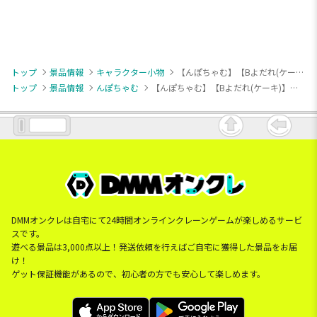
トップ
景品情報
キャラクター小物
【んぽちゃむ】【Bよだれ(ケーキ)】んぽちゃむ べろべろ食べ物マスコット
トップ
景品情報
んぽちゃむ
【んぽちゃむ】【Bよだれ(ケーキ)】んぽちゃむ べろべろ食べ物マスコット
DMMオンクレは自宅にて24時間オンラインクレーンゲームが楽しめるサービ
スです。
遊べる景品は3,000点以上！発送依頼を行えばご自宅に獲得した景品をお届
け！
ゲット保証機能があるので、初心者の方でも安心して楽しめます。