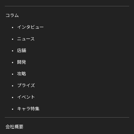
コラム
インタビュー
ニュース
店舗
開発
攻略
プライズ
イベント
キャラ特集
会社概要