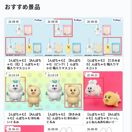
おすすめ景品
26.08.05
26.08.05
26.08.05
【んぽちゃむ】【Aんぽち
【んぽちゃむ】【Bんぽち
【んぽちゃむ】【Cきみま
ゃむ（花）】んぽちゃむ
ゃむ（ピンク）】んぽち
ろ】んぽちゃむ 箱入りマ
箱入りマスコット
ゃむ 箱入りマスコット
スコット
22.10.19
22.10.19
23.06.15
【んぽちゃむ】【Aんぽち
【んぽちゃむ】【Bきみま
【んぽちゃむ】【Aんぽち
ゃむ】んぽちゃむ BIGぬ
ろ】んぽちゃむ BIGぬい
ゃむ】んぽちゃむ いっし
いぐるみ
ぐるみ
ょにねんねBIGぬいぐる
み
23.06.15
26.08.03
26.08.03