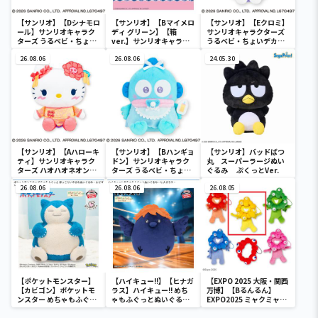
【サンリオ】【Dシナモロ
【サンリオ】【Bマイメロ
【サンリオ】【Eクロミ】
ール】サンリオキャラク
ディ グリーン】【箱
サンリオキャラクターズ
ターズ うるベビ・ちょい
ver.】サンリオキャラク
うるベビ・ちょいデカド
デカドール
ターズ おおきな
ール
26.08.06
SOFVIMATES～マイメロ
26.08.06
24.05.30
ディ マーメイドver. ～
【サンリオ】【Aハローキ
【サンリオ】【Bハンギョ
【サンリオ】バッドばつ
ティ】サンリオキャラク
ドン】サンリオキャラク
丸 スーパーラージぬい
ターズ ハオハオネオンタ
ターズ うるベビ・ちょい
ぐるみ ぷくっとVer.
ウンドールBIGタイプ1
デカドール
26.08.06
26.08.06
26.08.05
【ポケットモンスター】
【ハイキュー!!】【ヒナガ
【EXPO 2025 大阪・関西
【カビゴン】ポケットモ
ラス】ハイキュー!! めち
万博】【Bるんるん】
ンスター めちゃもふぐっ
ゃもふぐっとぬいぐるみ
EXPO2025 ミャクミャク
と ほっこりいやされぬい
～ヒナガラス～
カラフルゴム紐付きぬい
ぐるみ～カビゴン～
ぐるみ