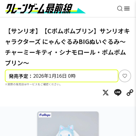
【サンリオ】【Cポムポムプリン】サンリオキ
ャラクターズ にゃんぐるみBIGぬいぐるみ～
チャーミーキティ・シナモロール・ポムポム
プリン～
2026年1月16日 0時
発売予定：
い
※実際の発売日はサービスをご確認ください。
い
X
Li
ね