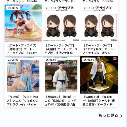
ア・バレット Coreful
ア・ライブⅤ サマードレ
ア・ライブⅣ Coreful
フィギュア 時崎狂三～
スフィギュアー五河琴里
フィギュア 時崎狂三～
バニーver.～Renewal
23.10.27
ー
23.10.30
和ゴスver.～
23.10.30
【デート・ア・ライブ】
【デート・ア・ライブ】
【デート・ア・ライブ】
【時崎狂三】デート・
【A通常】デート・ア・ラ
【Bデフォルメ】デート・
ア・ライブⅣ Aqua
イブIV オリジナルぬい
ア・ライブIV オリジナ
Float Girls フィギュア
ぐるみ 時崎狂三～私服
ルぬいぐるみ 時崎狂三
時崎狂三
26.08.06
ver.～
26.08.06
～私服ver.～
26.08.06
【ウマ娘】【タマモクロ
【鬼滅の刃】【狛治】ア
【NARUTO】【雷影エ
ス】アニメ『ウマ娘 シン
ニメ「鬼滅の刃」 フィギ
ー】NARUTO-ナルト- 疾
デレラグレイ』 -Relax
ュア-絆ノ装-伍拾壱ノ型
風伝 雷影・エー フィギュ
time-タマモクロス
ア～五影集結…!!～
もっと見る