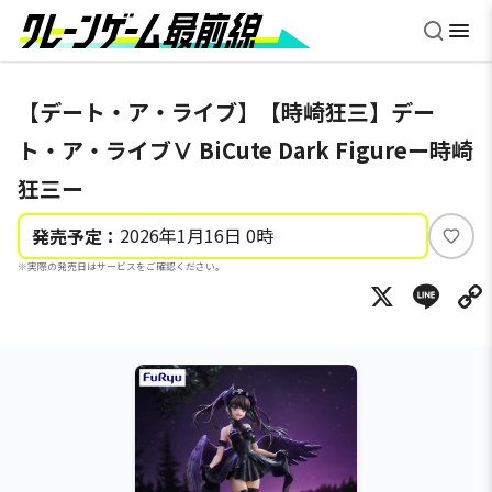
【デート・ア・ライブ】【時崎狂三】デー
ト・ア・ライブⅤ BiCute Dark Figureー時崎
狂三ー
2026年1月16日 0時
発売予定：
い
※実際の発売日はサービスをご確認ください。
い
X
Li
ね