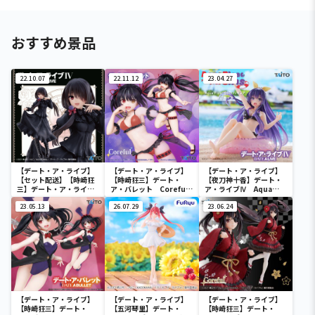
おすすめ景品
22.10.07
22.11.12
23.04.27
【デート・ア・ライブ】
【デート・ア・ライブ】
【デート・ア・ライブ】
【セット配送】【時崎狂
【時崎狂三】デート・
【夜刀神十香】デート・
三】デート・ア・ライブ
ア・バレット Coreful
ア・ライブⅣ Aqua
Ⅳ Coreful フィギュ
フィギュア 時崎狂三～
Float Girlsフィギュア
ア 時崎狂三～私服ver.
23.05.13
水着ver.～Renewal
26.07.29
夜刀神十香
23.06.24
～
【デート・ア・ライブ】
【デート・ア・ライブ】
【デート・ア・ライブ】
【時崎狂三】デート・
【五河琴里】デート・
【時崎狂三】デート・