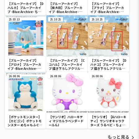
【ブルーアーカイブ】【D
【ブルーアーカイブ】
【ブルーアーカイブ】
ハルカ】ブルーアーカイ
【柴大将】ブルーアーカ
【プラナ】ブルーアーカ
ブ -Blue Archive- ちび
イブ -Blue Archive- お
イブ -Blue Archive- お
ぐるみ～便利屋68～
おきなSOFVIMATES～柴
すわりフィギュア-プラ
25.03.13
大将～
25.10.25
ナ-
25.10.25
【ブルーアーカイブ】
【ブルーアーカイブ】【C
【ブルーアーカイブ】【D
【アロナ】ブルーアーカ
コハル】ブルーアーカイ
ハナコ】ブルーアーカイ
イブ -Blue Archive- お
ブ 描き下ろしアクリルキ
ブ 描き下ろしアクリルキ
すわりフィギュア-アロ
ーホルダー 水着ver.
ーホルダー 水着ver.
ナ-
26.08.06
26.08.06
26.08.06
【ポケットモンスター】
【サンリオ】ハローキテ
【サンリオ】【Aハローキ
【カビゴン】ポケットモ
ィ マジカルラベンダード
ティ】サンリオキャラク
ンスター めちゃもふぐっ
ールGJ
ターズ うるベビ・ちょい
と ほっこりいやされぬい
デカドール
ぐるみ～カビゴン～
もっと見る