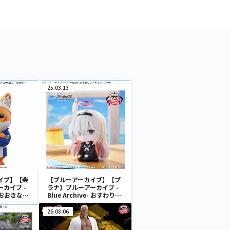
25.03.13
イブ】【柴
【ブルーアーカイブ】【プ
カイブ -
ラナ】ブルーアーカイブ -
- おおきな
Blue Archive- おすわりフ
S～柴大将～
ィギュア-プラナ-
26.08.06