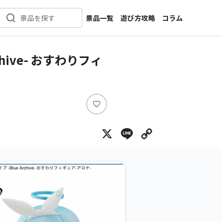
景品一覧
遊び方攻略
コラム
景品を探す
新着景品
インタビュー
カテゴリ一覧
ニュース
ive- おすわりフィ
作品名一覧
店舗
メーカー一覧
開発
攻略
い
プライズ
い
X
Line
Copy Lin
ね
イベント
キャラ特集