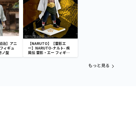
狛治】アニ
【NARUTO】【雷影エ
 フィギュ
ー】NARUTO-ナルト- 疾
壱ノ型
風伝 雷影・エー フィギュ
ア～五影集結…!!～
もっと見る