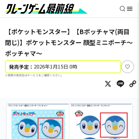
【ポケットモンスター】【Bポッチャマ(両目
閉じ)】ポケットモンスター 顔型ミニポーチ～
ポッチャマ～
2026年1月15日 0時
発売予定：
い
※実際の発売日はサービスをご確認ください。
い
X
Li
ね