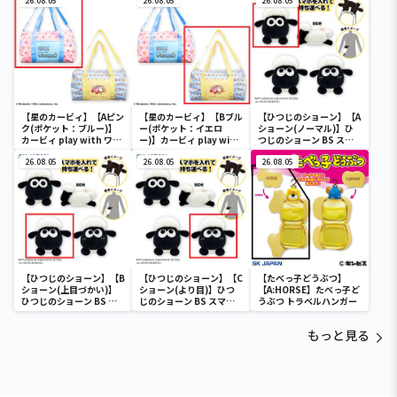
フルカラータンブラー
26.08.05
26.08.05
ーライト-ユニコーンガン
26.08.05
ダム2号機 バンシィ（デ
ストロイモード）-
【星のカービィ】【Aピン
【星のカービィ】【Bブル
【ひつじのショーン】【A
ク(ポケット：ブルー)】
ー(ポケット：イエロ
ショーン(ノーマル)】ひ
カービィ play with ワド
ー)】カービィ play with
つじのショーン BS スマ
ルディ ボストンバッグ
ワドルディ ボストンバッ
ホショーンルダー
26.08.05
グ
26.08.05
26.08.05
【ひつじのショーン】【B
【ひつじのショーン】【C
【たべっ子どうぶつ】
ショーン(上目づかい)】
ショーン(より目)】ひつ
【A:HORSE】たべっ子ど
ひつじのショーン BS ス
じのショーン BS スマホ
うぶつ トラベルハンガー
マホショーンルダー
ショーンルダー
もっと見る