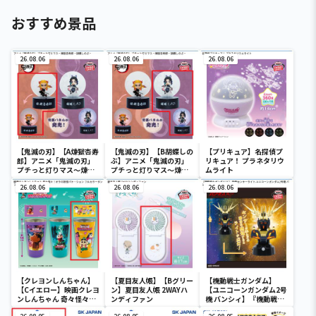
おすすめ景品
26.08.06
26.08.06
26.08.06
【鬼滅の刃】【A煉獄杏寿
【鬼滅の刃】【B胡蝶しの
【プリキュア】名探偵プ
郎】アニメ「鬼滅の刃」
ぶ】アニメ「鬼滅の刃」
リキュア！ プラネタリウ
プチっと灯りマス～煉獄
プチっと灯りマス～煉獄
ムライト
杏寿郎・胡蝶しのぶ～
杏寿郎・胡蝶しのぶ～
26.08.06
26.08.06
26.08.06
【クレヨンしんちゃん】
【夏目友人帳】【Bグリー
【機動戦士ガンダム】
【Cイエロー】映画クレヨ
ン】夏目友人帳 2WAYハ
【ユニコーンガンダム2号
ンしんちゃん 奇々怪々！
ンディファン
機 バンシィ】『機動戦士
オラの妖怪バケ～ション
ガンダムUC』 胸像センサ