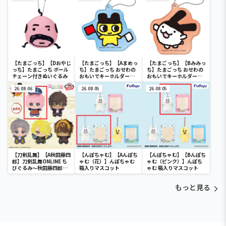
【たまごっち】【Dおやじ
【たまごっち】【Aまめっ
【たまごっち】【Bみみっ
っち】たまごっち ボール
ち】たまごっち おせわの
ち】たまごっち おせわの
チェーン付きぬいぐるみ
おもいでキーホルダー
おもいでキーホルダー
vol.1
vol.1
26.08.06
26.08.05
26.08.05
【刀剣乱舞】【A秋田藤四
【んぽちゃむ】【Aんぽち
【んぽちゃむ】【Bんぽち
郎】刀剣乱舞ONLINE ち
ゃむ（花）】んぽちゃむ
ゃむ（ピンク）】んぽち
びぐるみ～秋田藤四郎・
箱入りマスコット
ゃむ 箱入りマスコット
大倶利伽羅・へし切長谷
部・獅子王・火車切～
もっと見る