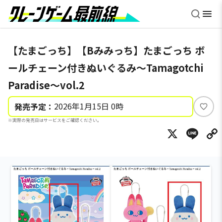
【たまごっち】【Bみみっち】たまごっち ボ
ールチェーン付きぬいぐるみ～Tamagotchi
Paradise～vol.2
2026年1月15日 0時
発売予定：
い
※実際の発売日はサービスをご確認ください。
い
X
Li
ね