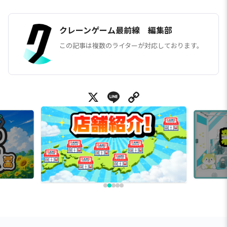
クレーンゲーム最前線 編集部
この記事は複数のライターが対応しております。
X
Line
Copy Link