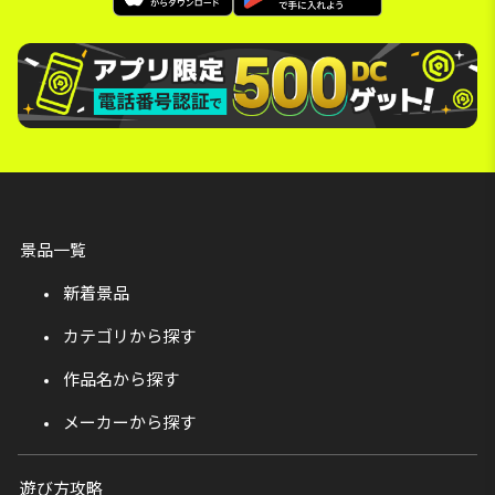
景品一覧
新着景品
カテゴリから探す
作品名から探す
メーカーから探す
遊び方攻略