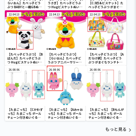
らいおん】たべっ子どう
うさぎ】たべっ子どうぶ
【C:3匹&ビスケット】た
ぶつ BABYと一緒GBぬい
つ Hugビスケットぬいぐ
べっ子どうぶつ がまぐち
ぐるみ
るみ2
ランチトートバッグ2
22.04.13
22.04.13
22.04.13
【たべっ子どうぶつ】【B
【たべっ子どうぶつ】
【たべっ子どうぶつ】【A
ぱんだ】たべっ子どうぶ
【らいおん】たべっ子ど
だらけ柄】たべっ子どう
つ Hugビスケットぬいぐ
うぶつ アニバーサリー
ぶつ がまぐちランチトー
るみ2
BIG
トバッグ2
26.08.06
26.08.06
26.08.06
【たまごっち】【Cかわず
【たまごっち】【Aみゃお
【たまごっち】【Bもんが
っち】たまごっち ボール
っち】たまごっち ボール
っち】たまごっち ボール
チェーン付きぬいぐるみ
チェーン付きぬいぐるみ
チェーン付きぬいぐるみ
～Tamagotchi
～Tamagotchi
～Tamagotchi
Paradise～vol.3
Paradise～vol.2-R
Paradise～vol.3
もっと見る