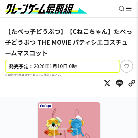
【たべっ子どうぶつ】【Cねこちゃん】たべっ
子どうぶつ THE MOVIE パティシエコスチュ
ームマスコット
2026年1月10日 0時
発売予定：
い
※実際の発売日はサービスをご確認ください。
い
X
Li
ね