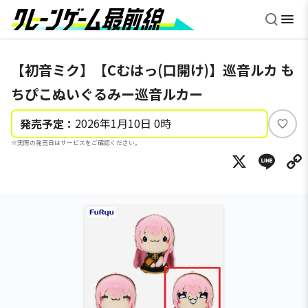
【初音ミク】【Cむはっ(口開け)】巡音ルカ も
ちぴこぬいぐるみー巡音ルカー
2026年1月10日 0時
発売予定：
い
※実際の発売日はサービスをご確認ください。
い
X
Li
ね