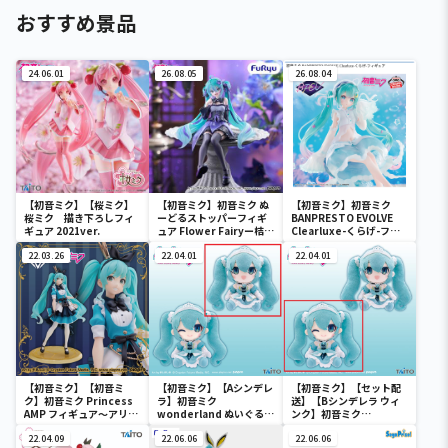
おすすめ景品
24.06.01
26.08.05
26.08.04
【初音ミク】【桜ミク】
【初音ミク】初音ミク ぬ
【初音ミク】初音ミク
桜ミク 描き下ろしフィ
ーどるストッパーフィギ
BANPRESTO EVOLVE
ギュア 2021ver.
ュア Flower Fairyー桔梗
Clearluxe-くらげ-フィ
ー
ギュア
22.03.26
22.04.01
22.04.01
【初音ミク】【初音ミ
【初音ミク】【Aシンデレ
【初音ミク】【セット配
ク】初音ミク Princess
ラ】初音ミク
送】【Bシンデレラ ウィ
AMP フィギュア～アリス
wonderland ぬいぐるみ
ンク】初音ミク
ver.～
vol.4
wonderland ぬいぐるみ
22.04.09
22.06.06
vol.4
22.06.06