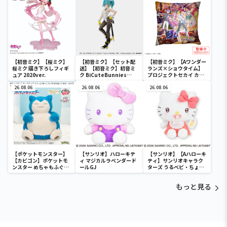
【初音ミク】【桜ミク】
【初音ミク】【セット配
【初音ミク】【Aワンダー
桜ミク 描き下ろしフィギ
送】【初音ミク】初音ミ
ランズ×ショウタイム】
ュア 2020ver.
ク BiCuteBunnies
プロジェクトセカイ カラ
Figure－ストリートver.
フルステージ！ feat. 初
26.08.06
－
26.08.06
音ミク クッションVol.2
26.08.06
【ポケットモンスター】
【サンリオ】ハローキテ
【サンリオ】【Aハローキ
【カビゴン】ポケットモ
ィ マジカルラベンダード
ティ】サンリオキャラク
ンスター めちゃもふぐっ
ールGJ
ターズ うるベビ・ちょい
と ほっこりいやされぬい
デカドール
ぐるみ～カビゴン～
もっと見る