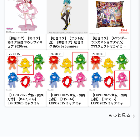
【初音ミク】【桜ミク】
【初音ミク】【セット配
【初音ミク】【Aワンダー
桜ミク 描き下ろしフィギ
送】【初音ミク】初音ミ
ランズ×ショウタイム】
ュア 2020ver.
ク BiCuteBunnies
プロジェクトセカイ カラ
Figure－ストリートver.
フルステージ！ feat. 初
26.08.05
－
26.08.05
音ミク クッションVol.2
26.08.05
【EXPO 2025 大阪・関西
【EXPO 2025 大阪・関西
【EXPO 2025 大阪・関西
万博】【Bるんるん】
万博】【Cわーい】
万博】【Dにこっ】
EXPO2025 ミャクミャク
EXPO2025 ミャクミャク
EXPO2025 ミャクミャク
カラフルゴム紐付きぬい
カラフルゴム紐付きぬい
カラフルゴム紐付きぬい
ぐるみ
ぐるみ
ぐるみ
もっと見る