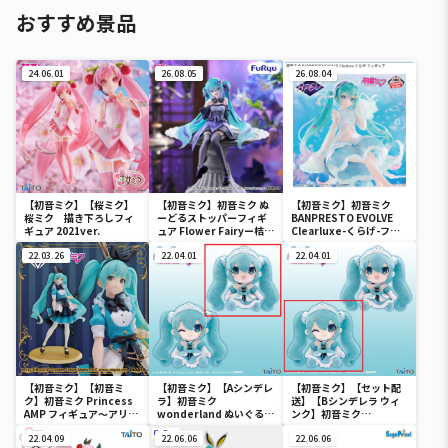
おすすめ景品
24.06.01
26.08.05
26.08.04
【初音ミク】【桜ミク】
【初音ミク】初音ミク ぬ
【初音ミク】初音ミク
桜ミク 描き下ろしフィ
ーどるストッパーフィギ
BANPRESTO EVOLVE
ギュア 2021ver.
ュア Flower Fairyー桔梗
Clearluxe-くらげ-フィ
ー
ギュア
22.03.26
22.04.01
22.04.01
【初音ミク】【初音ミ
【初音ミク】【Aシンデレ
【初音ミク】【セット配
ク】初音ミク Princess
ラ】初音ミク
送】【Bシンデレラ ウィ
AMP フィギュア～アリス
wonderland ぬいぐるみ
ンク】初音ミク
ver.～
vol.4
wonderland ぬいぐるみ
22.04.09
22.06.06
vol.4
22.06.06