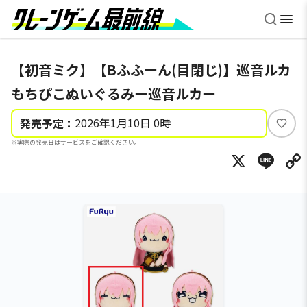
【初音ミク】【Bふふーん(目閉じ)】巡音ルカ
もちぴこぬいぐるみー巡音ルカー
2026年1月10日 0時
発売予定：
い
※実際の発売日はサービスをご確認ください。
い
X
Li
ね