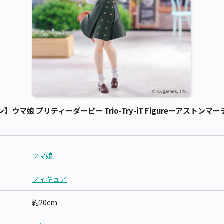
娘 プリティーダービー Trio-Try-iT Figureーアストンマーチ
ウマ娘
フィギュア
約20cm