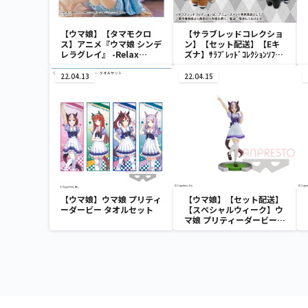
【ウマ娘】【タマモクロ
【サラブレッドコレクショ
ス】アニメ『ウマ娘 シンデ
ン】【セット配送】【Eキ
レラグレイ』 -Relax
ズナ】ｻﾗﾌﾞﾚｯﾄﾞｺﾚｸｼｮﾝｿﾌﾋﾞ
time-タマモクロス
ﾏｽｺｯﾄ3
22.04.13
22.04.15
【ウマ娘】ウマ娘 プリティ
【ウマ娘】【セット配送】
ーダービー タオルセット
【スペシャルウィーク】ウ
マ娘 プリティーダービー
スペシャルウィーク フィギ
ュア