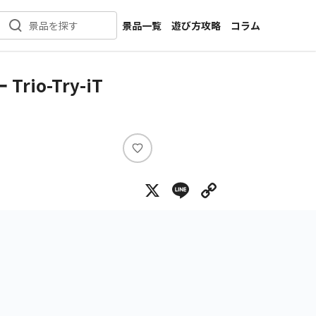
景品一覧
遊び方攻略
コラム
景品を探す
新着景品
インタビュー
カテゴリ一覧
ニュース
o-Try-iT
作品名一覧
店舗
メーカー一覧
開発
攻略
い
プライズ
い
X
Line
Copy Lin
ね
イベント
キャラ特集