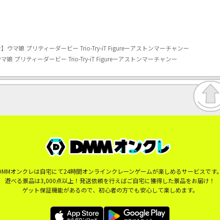
娘 プリティーダービー Trio-Try-iT Figureーアストンマーチャンー
リティーダービー Trio-Try-iT Figureーアストンマーチャンー
DMMオンクレは自宅にて24時間オンラインクレーンゲームが楽しめるサービスです
遊べる景品は3,000点以上！発送依頼を行えばご自宅に獲得した景品をお届け！
ゲット保証機能があるので、初心者の方でも安心して楽しめます。