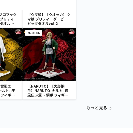
ジロマック
【ウマ娘】【ウオッカ】ウ
 プリティー
マ娘 プリティーダービー
グタオル
ビッグタオルvol.2
26.08.06
【雷影エ
【NARUTO】【火影綱
ナルト- 疾
手】NARUTO-ナルト- 疾
 フィギュ
風伝 火影・綱手 フィギュ
!～
ア～五影集結…!!～
もっと見る