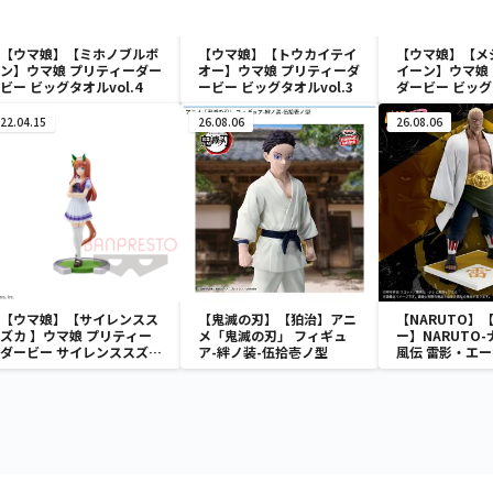
【ウマ娘】【ミホノブルボ
【ウマ娘】【トウカイテイ
【ウマ娘】【メ
ン】ウマ娘 プリティーダー
オー】ウマ娘 プリティーダ
イーン】ウマ娘
ビー ビッグタオルvol.4
ービー ビッグタオルvol.3
ダービー ビッ
vol.3
22.04.15
26.08.06
26.08.06
【ウマ娘】【サイレンスス
【鬼滅の刃】【狛治】アニ
【NARUTO】
ズカ 】ウマ娘 プリティー
メ「鬼滅の刃」 フィギュ
ー】NARUTO-
ダービー サイレンススズカ
ア-絆ノ装-伍拾壱ノ型
風伝 雷影・エー
フィギュア
ア～五影集結…!