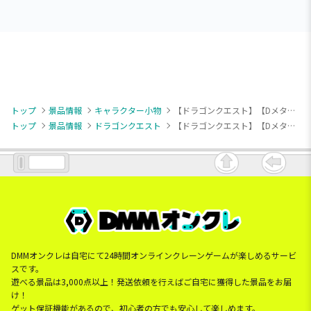
トップ
景品情報
キャラクター小物
【ドラゴンクエスト】【Dメタルエンゼル】ドラゴンクエスト AM キラキラマスコットぬいぐるみ ～メタルエンゼル登場編～
トップ
景品情報
ドラゴンクエスト
【ドラゴンクエスト】【Dメタルエンゼル】ドラゴンクエスト AM キラキラマスコットぬいぐるみ ～メタルエンゼル登場編～
DMMオンクレは自宅にて24時間オンラインクレーンゲームが楽しめるサービ
スです。
遊べる景品は3,000点以上！発送依頼を行えばご自宅に獲得した景品をお届
け！
ゲット保証機能があるので、初心者の方でも安心して楽しめます。