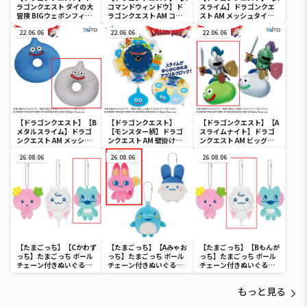
ラゴンクエスト ダイの大
コマンドウィンドウ】ド
スライム】ドラゴンクエ
冒険 BIGウェポンフィギ
ラゴンクエスト AM コマ
スト AM メッシュタイプ
ュアコレクション ～パプ
ンドウィンドウ ブラック
円座クッション スライム
ニカのナイフ～
22.06.06
ボード
22.06.06
＆メタルスライム
22.06.06
【ドラゴンクエスト】【B
【ドラゴンクエスト】
【ドラゴンクエスト】【A
メタルスライム】ドラゴ
【モンスター柄】ドラゴ
スライムナイト】ドラゴ
ンクエスト AM メッシュ
ンクエスト AM 壁掛け時
ンクエスト AM ビッグク
タイプ円座クッション ス
計 ～モンスターがいっぱ
リアフィギュア スライム
ライム＆メタルスライム
26.08.06
い！編～
26.08.06
ナイト＆メタルライダー
26.08.06
【たまごっち】【Cかわず
【たまごっち】【Aみゃお
【たまごっち】【Bもんが
っち】たまごっち ボール
っち】たまごっち ボール
っち】たまごっち ボール
チェーン付きぬいぐるみ
チェーン付きぬいぐるみ
チェーン付きぬいぐるみ
～Tamagotchi
～Tamagotchi
～Tamagotchi
Paradise～vol.3
Paradise～vol.2-R
Paradise～vol.3
もっと見る