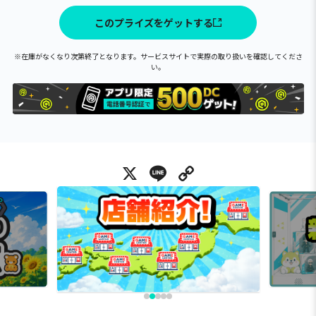
このプライズをゲットする
※在庫がなくなり次第終了となります。サービスサイトで実際の取り扱いを確認してくださ
い。
X
Line
Copy Link